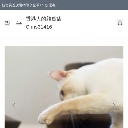
新會員首次購物即享全單 89 折優惠！
購物滿 HKD 499.00即享免運費優惠！（適用於 本地送貨、本地取貨 )
【滿 $300 專屬驚喜：無聲信物（最後一批）】
香港人的雜貨店
Chris31416