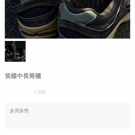
笑樣中長筒襪
1 評語
多買多慳