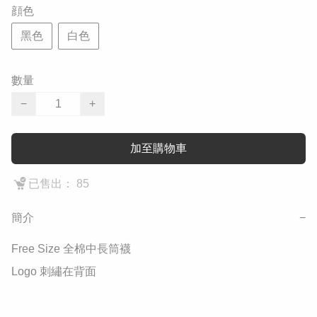
顔色
黑色
白色
數量
−
+
加至購物車
已售出： 85
簡介
−
Free Size 全棉中長筒襪

Logo 刺繡在背面 