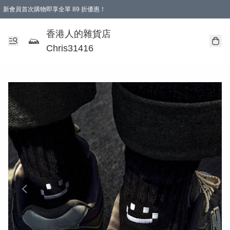
新會員首次購物即享全單 89 折優惠！
購物滿 HKD 499.00即享免運費優惠！（適用於 本地送貨、本地取貨 )
【滿 $300 專屬驚喜：無聲信物（最後一批）】
香港人的雜貨店
Chris31416