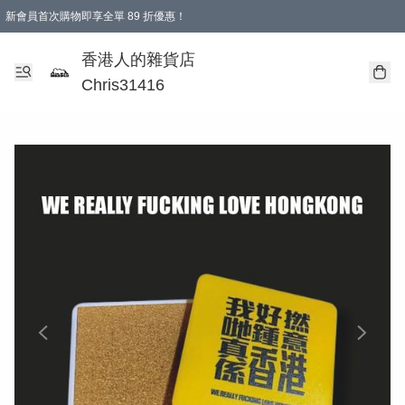
新會員首次購物即享全單 89 折優惠！
購物滿 HKD 499.00即享免運費優惠！（適用於 本地送貨、本地取貨 )
【滿 $300 專屬驚喜：無聲信物（最後一批）】
香港人的雜貨店
Chris31416