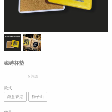
磁磚杯墊
5 評語
款式
鍾意香港
獅子山