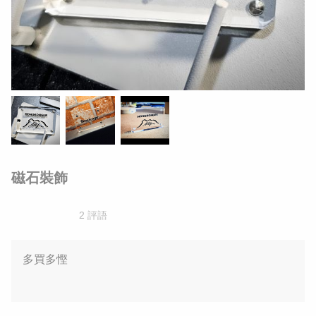
磁石裝飾
2 評語
多買多慳