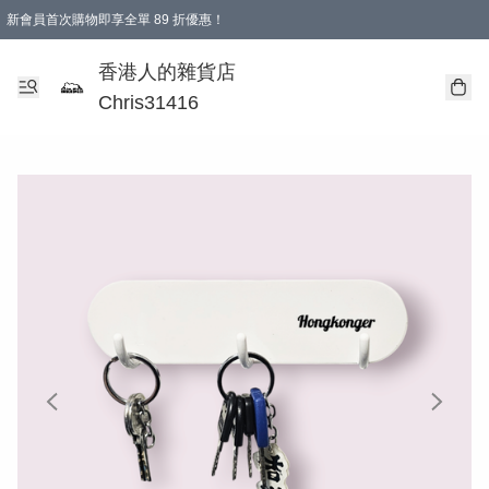
新會員首次購物即享全單 89 折優惠！
購物滿 HKD 499.00即享免運費優惠！（適用於 本地送貨、本地取貨 )
【滿 $300 專屬驚喜：無聲信物（最後一批）】
香港人的雜貨店
Chris31416