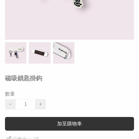
磁吸鎖匙掛鈎
數量
−
+
加至購物車