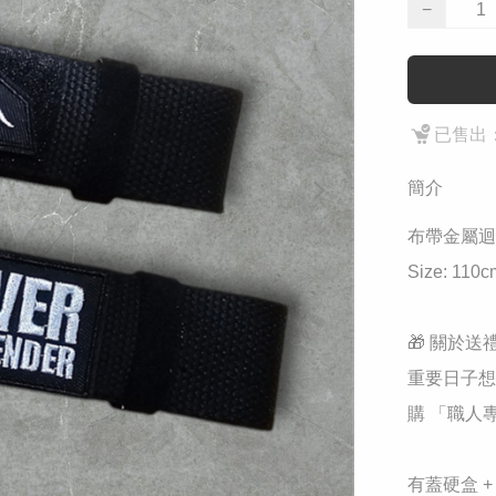
−
已售出：
簡介
布帶金屬迴
Size: 110c
🎁 關於送
重要日子想
購 「職人
有蓋硬盒 