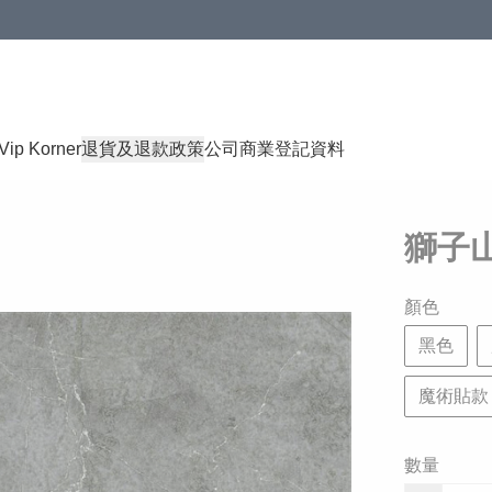
Vip Korner
退貨及退款政策
公司商業登記資料
獅子山
顏色
黑色
魔術貼款 
數量