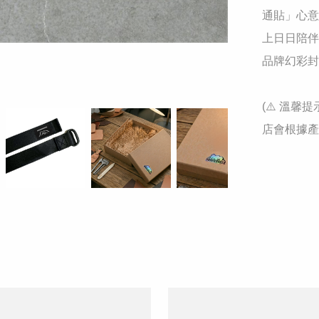
通貼」心意
上日日陪伴
品牌幻彩封
(⚠️ 溫
店會根據產