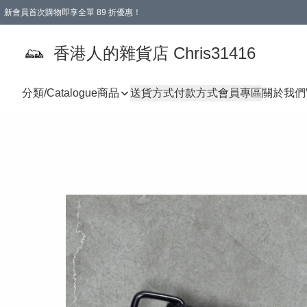
新會員首次購物即享全單 89 折優惠！
購物滿 HKD 499.00即享免運費優惠！（適用於 本地送貨、本地取貨 )
【滿 $300 專屬驚喜：無聲信物（最後一批）】
香港人的雜貨店 Chris31416
分類/Catalogue
商品
送貨方式
付款方式
會員專區
關於我們