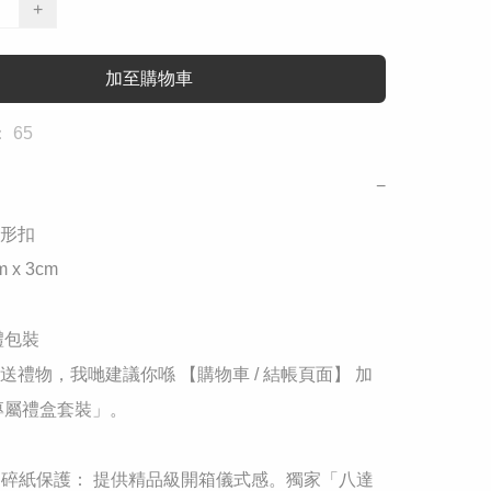
+
加至購物車
 65
−
形扣

m x 3cm

禮包裝

送禮物，我哋建議你喺 【購物車 / 結帳頁面】 加
專屬禮盒套裝」。

+ 碎紙保護： 提供精品級開箱儀式感。獨家「八達