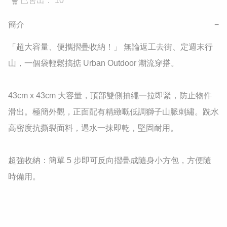
已售出： 10
簡介
−
​「超大容量、便攜摺疊收納！」 無論返工去街、定週末行
山，一個袋輕鬆搞掂 Urban Outdoor 潮流穿搭。

43cm x 43cm 大容量，頂部雙側抽繩一拉即緊，防止物件
滑出。​極簡外觀，正面配有精緻嘅低調獅子山脈刺繡。​跣水
高密度抗撕裂面料，遇水一抹即乾，堅固耐用。

​超強收納：簡單 5 步即可反向摺疊成隨身小方包，方便隨
時備用。