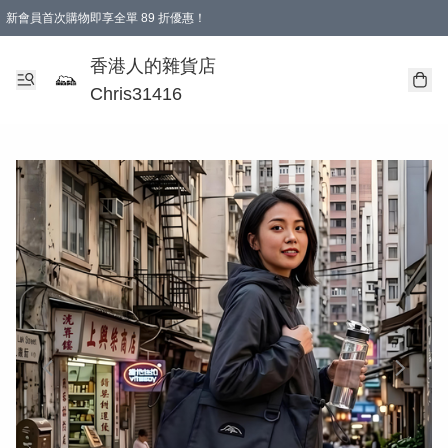
新會員首次購物即享全單 89 折優惠！
購物滿 HKD 499.00即享免運費優惠！（適用於 本地送貨、本地取貨 )
【滿 $300 專屬驚喜：無聲信物（最後一批）】
香港人的雜貨店
Chris31416