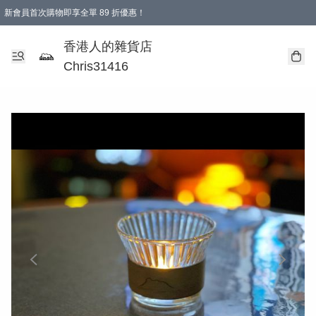
新會員首次購物即享全單 89 折優惠！
購物滿 HKD 499.00即享免運費優惠！（適用於 本地送貨、本地取貨 )
【滿 $300 專屬驚喜：無聲信物（最後一批）】
香港人的雜貨店
Chris31416