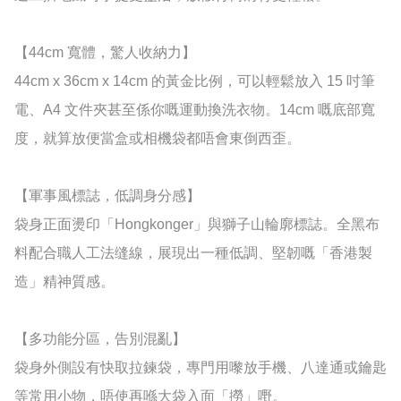
​【44cm 寬體，驚人收納力】

44cm x 36cm x 14cm 的黃金比例，可以輕鬆放入 15 吋筆
電、A4 文件夾甚至係你嘅運動換洗衣物。14cm 嘅底部寬
度，就算放便當盒或相機袋都唔會東倒西歪。

​【軍事風標誌，低調身分感】

袋身正面燙印「Hongkonger」與獅子山輪廓標誌。全黑布
料配合職人工法缝線，展現出一種低調、堅韌嘅「香港製
造」精神質感。

​【多功能分區，告別混亂】

袋身外側設有快取拉鍊袋，專門用嚟放手機、八達通或鑰匙
等常用小物，唔使再喺大袋入面「撈」嘢。
