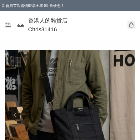
新會員首次購物即享全單 89 折優惠！
購物滿 HKD 499.00即享免運費優惠！（適用於 本地送貨、本地取貨 )
【滿 $300 專屬驚喜：無聲信物（最後一批）】
香港人的雜貨店
Chris31416