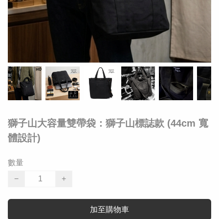
獅子山大容量雙帶袋：獅子山標誌款 (44cm 寬
體設計)
數量
−
+
加至購物車