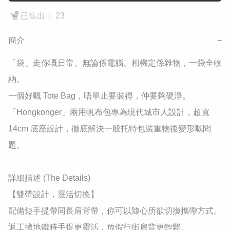
已售出： 23
簡介
−
​「袋」走你嘅日常。無論係電腦、相機定係雜物，一袋全收
納。

​一個好嘅 Tote Bag，唔單止要裝得，仲要夠硬淨。
「Hongkonger」兩用帆布包專為現代城市人設計，超寬 
14cm 底座設計，徹底解決一般托特包裝重物後變形嘅問
題。

​詳細描述 (The Details)

​【雙帶設計，靈活切換】

配備短手提帶同長肩背帶，你可以隨心所欲切換攜帶方式。
返工擠地鐵時手提更靈活，放假行街肩背更輕鬆。
