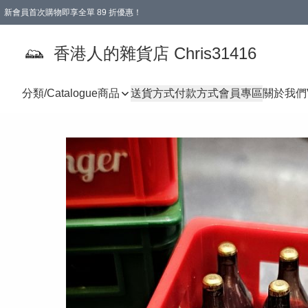
新會員首次購物即享全單 89 折優惠！
購物滿 HKD 499.00即享免運費優惠！（適用於 本地送貨、本地取貨 )
【滿 $300 專屬驚喜：無聲信物（最後一批）】
香港人的雜貨店 Chris31416
分類/Catalogue
商品
送貨方式
付款方式
會員專區
關於我們