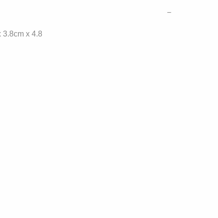
−
 3.8cm x 4.8