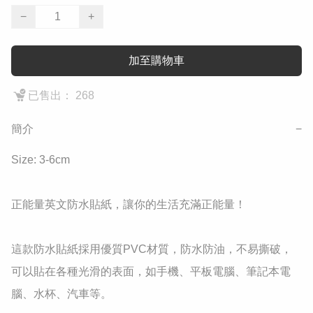
−
+
加至購物車
已售出： 268
簡介
−
Size: 3-6cm

正能量英文防水貼紙，讓你的生活充滿正能量！

這款防水貼紙採用優質PVC材質，防水防油，不易撕破，
可以貼在各種光滑的表面，如手機、平板電腦、筆記本電
腦、水杯、汽車等。
