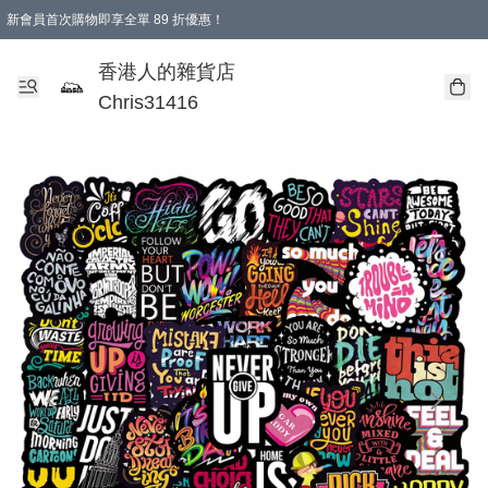
新會員首次購物即享全單 89 折優惠！
購物滿 HKD 499.00即享免運費優惠！（適用於 本地送貨、本地取貨 )
【滿 $300 專屬驚喜：無聲信物（最後一批）】
香港人的雜貨店
Chris31416