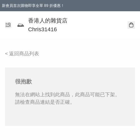
新會員首次購物即享全單 89 折優惠！
購物滿 HKD 499.00即享免運費優惠！（適用於 本地送貨、本地取貨 )
【滿 $300 專屬驚喜：無聲信物（最後一批）】
香港人的雜貨店
Chris31416
< 返回商品列表
很抱歉
無法在網站上找到此商品，此商品可能已下架。
請檢查商品連結是否正確。