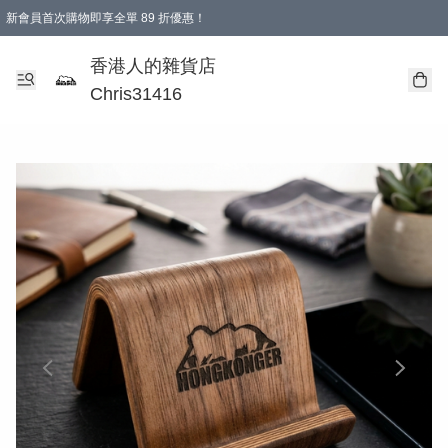
新會員首次購物即享全單 89 折優惠！
購物滿 HKD 499.00即享免運費優惠！（適用於 本地送貨、本地取貨 )
【滿 $300 專屬驚喜：無聲信物（最後一批）】
香港人的雜貨店
Chris31416