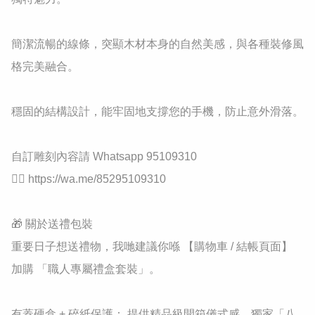
簡潔流暢的線條，突顯木材本身的自然美感，與各種裝修風
格完美融合。

穩固的結構設計，能牢固地支撐您的手機，防止意外滑落。

自訂雕刻內容請 Whatsapp 95109310

👉🏻 https://wa.me/85295109310

🎁 關於送禮包裝

重要日子想送禮物，我哋建議你喺 【購物車 / 結帳頁面】 
加購 「職人專屬禮盒套裝」。

有蓋硬盒 + 碎紙保護： 提供精品級開箱儀式感。獨家「八