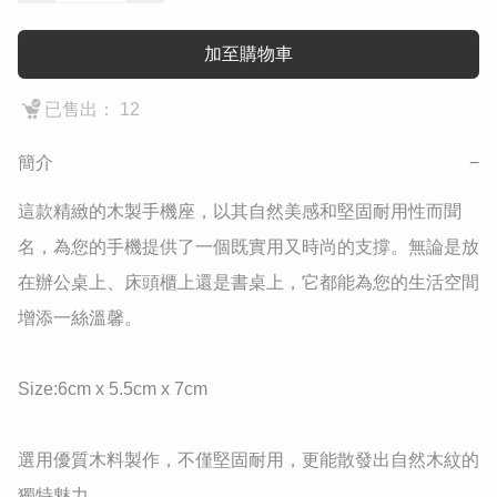
加至購物車
已售出： 12
簡介
−
這款精緻的木製手機座，以其自然美感和堅固耐用性而聞
名，為您的手機提供了一個既實用又時尚的支撐。無論是放
在辦公桌上、床頭櫃上還是書桌上，它都能為您的生活空間
增添一絲溫馨。

Size:6cm x 5.5cm x 7cm

選用優質木料製作，不僅堅固耐用，更能散發出自然木紋的
獨特魅力。
