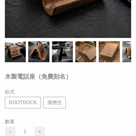
木製電話座（免費刻名）
款式
ROOTROCK
撐撚住
數量
−
+