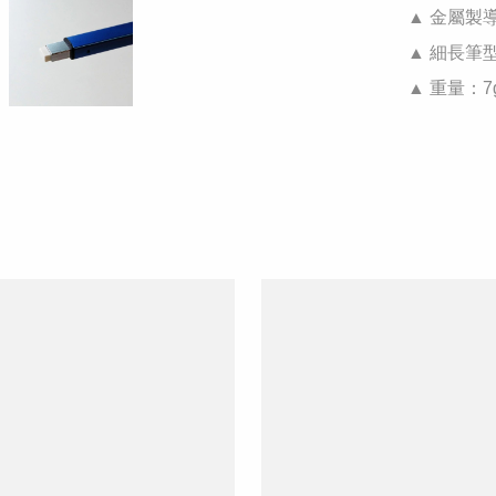
▲ 金屬製
▲ 細長筆
▲ 重量：7