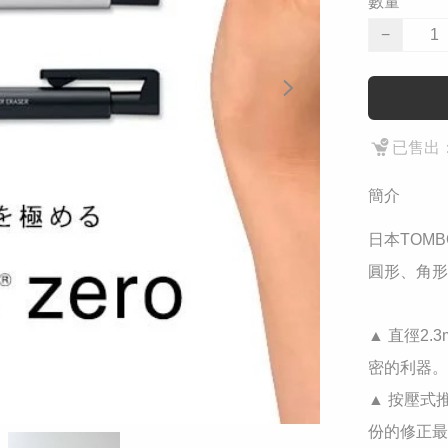
數量
−
已售出：
簡介
日本TOMB
圓形、角形
▲ 直徑2
密的利器。 
▲ 按壓式
份的修正最