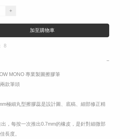
+
加至購物車
 8
−
OW MONO 專業製圖擦膠筆

兩款筆頭

.3mm極細丸型擦膠蕊是設計圖、底稿、細部修正精


推出，每按一次推出0.7mm的橡皮，是針對細微部
佳長度。 
