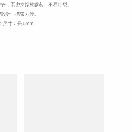
導管，緊密支撐擦膠蕊，不易斷裂。 

型設計，攜帶方便。 

g 尺寸：長12cm