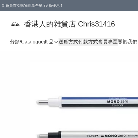
新會員首次購物即享全單 89 折優惠！
購物滿 HKD 499.00即享免運費優惠！（適用於 本地送貨、本地取貨 )
【滿 $300 專屬驚喜：無聲信物（最後一批）】
香港人的雜貨店 Chris31416
分類/Catalogue
商品
送貨方式
付款方式
會員專區
關於我們