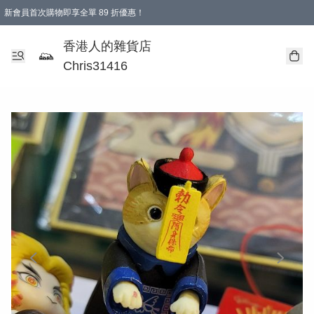
新會員首次購物即享全單 89 折優惠！
購物滿 HKD 499.00即享免運費優惠！（適用於 本地送貨、本地取貨 )
【滿 $300 專屬驚喜：無聲信物（最後一批）】
香港人的雜貨店
Chris31416