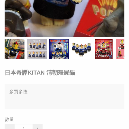
日本奇譚KITAN 清朝殭屍貓
多買多慳
數量
−
+