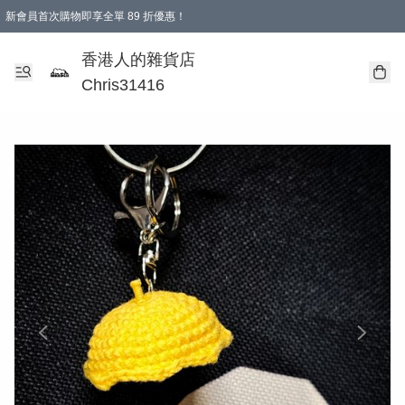
新會員首次購物即享全單 89 折優惠！
購物滿 HKD 499.00即享免運費優惠！（適用於 本地送貨、本地取貨 )
【滿 $300 專屬驚喜：無聲信物（最後一批）】
香港人的雜貨店
Chris31416