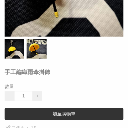
手工編織雨傘掛飾
數量
−
+
加至購物車