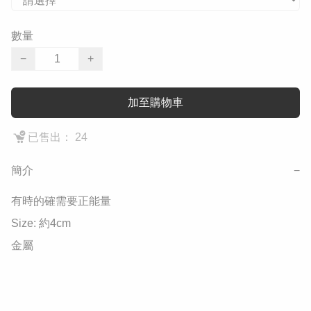
數量
−
+
加至購物車
已售出： 24
簡介
−
有時的確需要正能量

Size: 約4cm

金屬