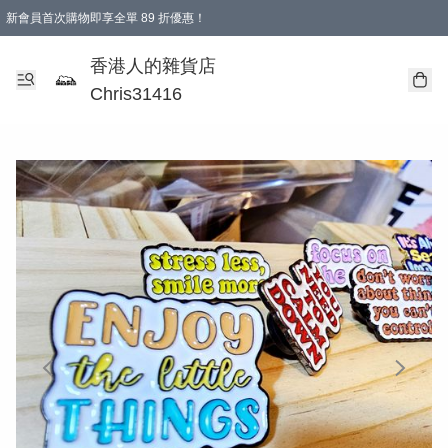
新會員首次購物即享全單 89 折優惠！
購物滿 HKD 499.00即享免運費優惠！（適用於 本地送貨、本地取貨 )
【滿 $300 專屬驚喜：無聲信物（最後一批）】
香港人的雜貨店
Chris31416