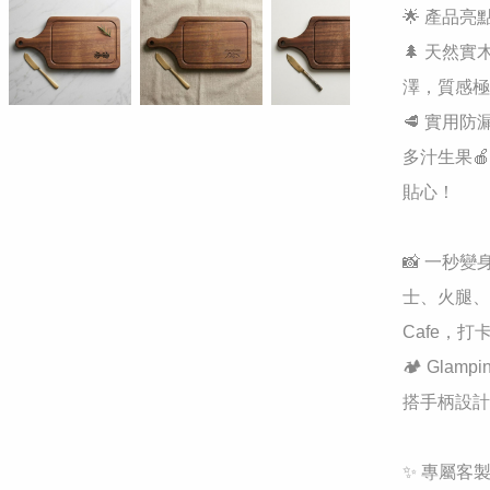
🌟 產品亮點 (
🌲 天然
澤，質感極
🥩 實用
多汁生果
貼心！

📸 一秒變
士、火腿、
Cafe，打
🏕️ Gl
搭手柄設計
✨ 專屬客