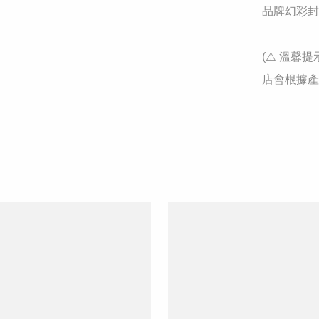
品牌幻彩封
(⚠️ 溫
店會根據產