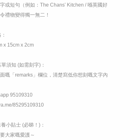
短句（例如：The Chans' Kitchen / 喺英國好
令禮物變得獨一無二！

：

x 15cm x 2cm

落單須知 (如需刻字)：

面嘅「remarks」欄位，清楚寫低你想刻嘅文字內
pp 95109310

//wa.me/85295109310

保養小貼士 (必睇！)：

要大家嘅愛護～
