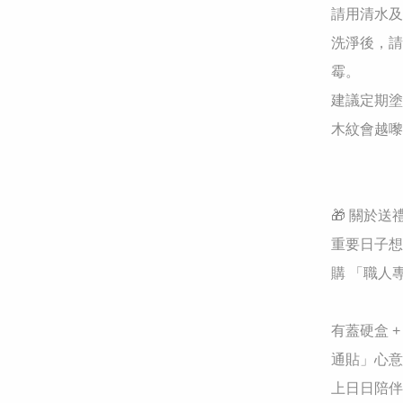
請用清水及
洗淨後，請
霉。

建議定期塗
木紋會越嚟
🎁 關於送
重要日子想
購 「職人
有蓋硬盒 
通貼」心意
上日日陪伴