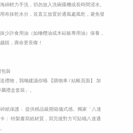
海綿輕力手洗，切勿放入洗碗碟機或長時間浸水。

用布抹乾水分，並直立放置於通風處風乾，避免發
抹少許食用油（如橄欖油或木砧板專用油）保養，
越靚，壽命更長㗎！

禮包裝

送禮物，我哋建議你喺 【購物車 / 結帳頁面】 加
專屬禮盒套裝」。

+ 碎紙保護： 提供精品級開箱儀式感。獨家「八達
卡： 特製書寫紙材質，寫完後對方可貼喺八達通
。
