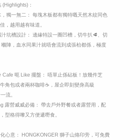
Highlights)：

實木，獨一無二： 每塊木板都有獨特嘅天然木紋同色
佳，越用越有味道。

防漏汁坑槽設計： 邊緣特設一圈凹槽，切牛扒🥩、切
 嗰陣，血水同果汁就唔會流到成張枱都係，極度
身 Cafe 呃 Like 擺盤： 唔單止係砧板！放幾件芝
牛角包或者兩杯咖啡☕，屋企即刻變身高級 
卡一流。

amping 露營威威必備： 帶去戶外野餐或者露營用，配
，型格得嚟又方便遞嘢食。

製化心意： HONGKONGER 獅子山烙印旁，可免費