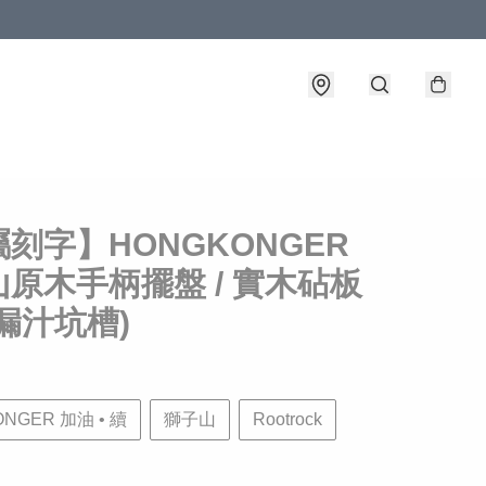
刻字】HONGKONGER
原木手柄擺盤 / 實木砧板
漏汁坑槽)
NGER 加油 • 續
獅子山
Rootrock