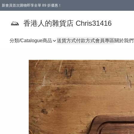
新會員首次購物即享全單 89 折優惠！
購物滿 HKD 499.00即享免運費優惠！（適用於 本地送貨、本地取貨 )
【滿 $300 專屬驚喜：無聲信物（最後一批）】
香港人的雜貨店 Chris31416
分類/Catalogue
商品
送貨方式
付款方式
會員專區
關於我們