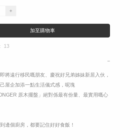
+
加至購物車
 13
−
即將遠行移民嘅朋友、慶祝好兄弟姊妹新居入伙，
己屋企加添一點生活儀式感，呢塊
KONGER 原木擺盤」絕對係最有份量、最實用嘅心
到邊個廚房，都要記住好好食飯！
