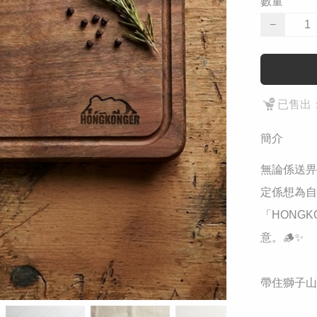
數量
−
已售出：
簡介
無論係送畀
定係想為自
「HONG
意。🪵✨

帶住獅子山