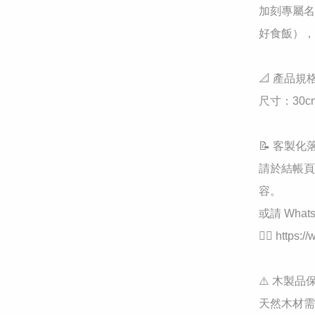
加刻專屬名字或
好食飯），
📐 產品規格
尺寸：30cm 
📝 客製化
請於結帳頁
容。

或請 Whatsa
👉🏻 https:
⚠️ 木製品
天然木材需