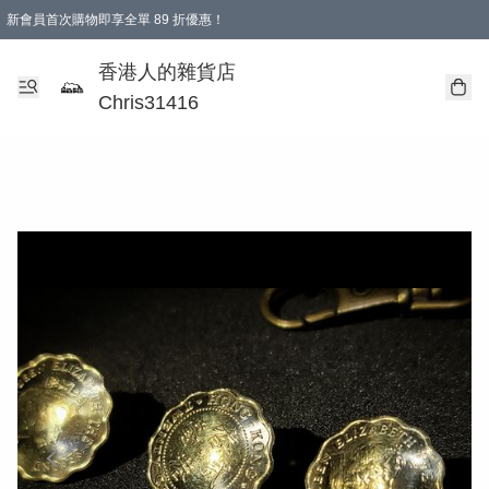
新會員首次購物即享全單 89 折優惠！
購物滿 HKD 499.00即享免運費優惠！（適用於 本地送貨、本地取貨 )
【滿 $300 專屬驚喜：無聲信物（最後一批）】
香港人的雜貨店
Chris31416