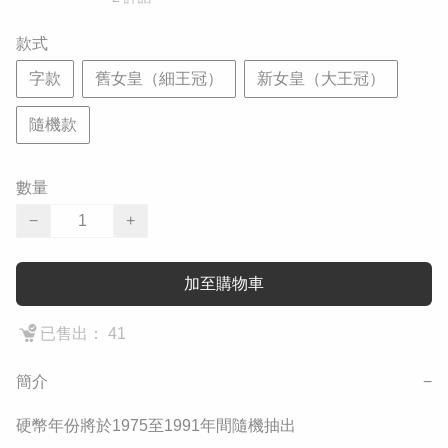
款式
字款
舊女皇（細王冠）
新女皇（大王冠）
隨機款
數量
−
+
加至購物車
已售出： 41
簡介
−
硬幣年份將於1975至1991年間隨機抽出
