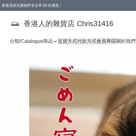
新會員首次購物即享全單 89 折優惠！
購物滿 HKD 499.00即享免運費優惠！（適用於 本地送貨、本地取貨 )
【滿 $300 專屬驚喜：無聲信物（最後一批）】
香港人的雜貨店 Chris31416
分類/Catalogue
商品
送貨方式
付款方式
會員專區
關於我們