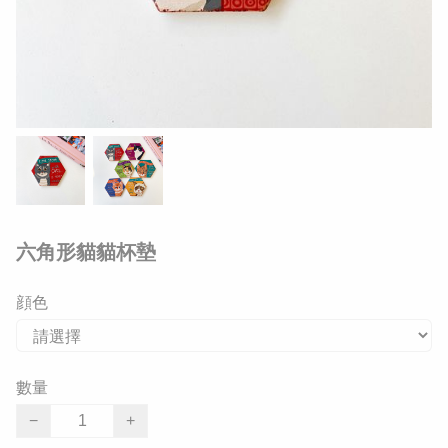
六角形貓貓杯墊
顔色
數量
−
+