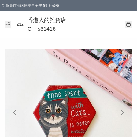
新會員首次購物即享全單 89 折優惠！
購物滿 HKD 499.00即享免運費優惠！（適用於 本地送貨、本地取貨 )
【滿 $300 專屬驚喜：無聲信物（最後一批）】
香港人的雜貨店
Chris31416