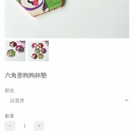
六角形狗狗杯墊
顏色
數量
−
+