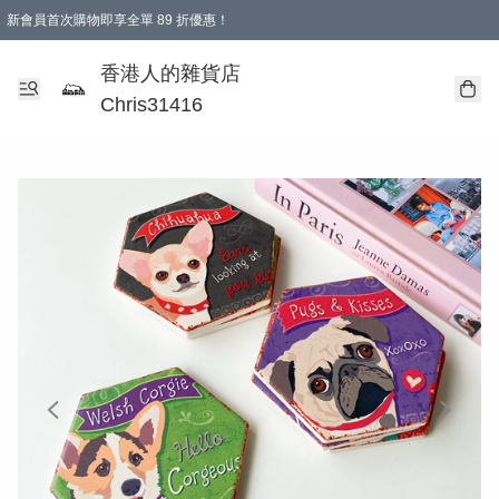
新會員首次購物即享全單 89 折優惠！
購物滿 HKD 499.00即享免運費優惠！（適用於 本地送貨、本地取貨 )
【滿 $300 專屬驚喜：無聲信物（最後一批）】
香港人的雜貨店
Chris31416