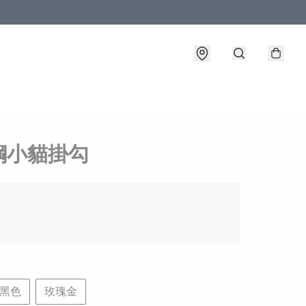
鋼小貓掛勾
黑色
玫瑰金