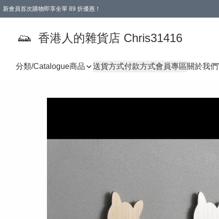
新會員首次購物即享全單 89 折優惠！
購物滿 HKD 499.00即享免運費優惠！（適用於 本地送貨、本地取貨 )
【滿 $300 專屬驚喜：無聲信物（最後一批）】
香港人的雜貨店 Chris31416
分類/Catalogue
商品
送貨方式
付款方式
會員專區
關於我們