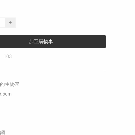
+
加至購物車
 103
−
生物🤣

.5cm

鋼
