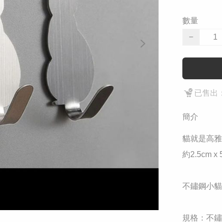
數量
−
已售出：
簡介
貓就是高雅的
約2.5cm x 5
不鏽鋼小貓

規格：不鏽