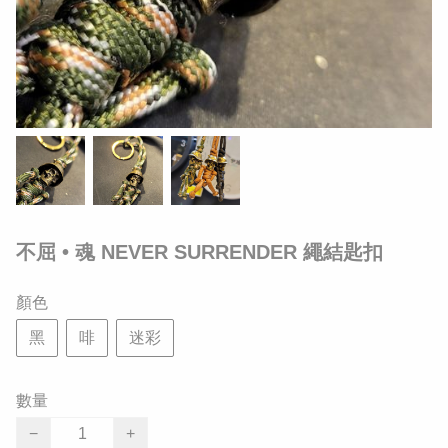
不屈 • 魂 NEVER SURRENDER 繩結匙扣
顏色
黑
啡
迷彩
數量
−
+