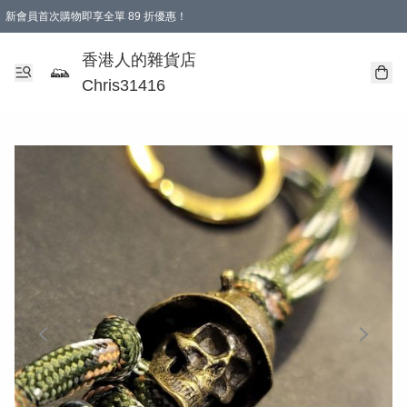
新會員首次購物即享全單 89 折優惠！
購物滿 HKD 499.00即享免運費優惠！（適用於 本地送貨、本地取貨 )
【滿 $300 專屬驚喜：無聲信物（最後一批）】
香港人的雜貨店
Chris31416