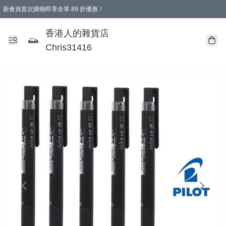
新會員首次購物即享全單 89 折優惠！
購物滿 HKD 499.00即享免運費優惠！（適用於 本地送貨、本地取貨 )
【滿 $300 專屬驚喜：無聲信物（最後一批）】
香港人的雜貨店
Chris31416