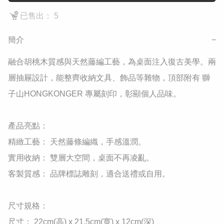
已售出： 5
簡介
−
融合胡桃木質感與天然藤編工藝，為桌面注入復古美學。兩
層抽屜設計，能整齊收納文具、飾品等雜物，頂部附有 獅
子山HONGKONGER 專屬刻印，彰顯個人品味。

​產品亮點：

​精緻工藝： 天然藤條編織，手感溫潤。

​實用收納： 雙層大空間，桌面不再凌亂。

​客製質感： 品牌標誌雕刻，適合送禮或自用。

​尺寸規格：

​尺寸： 22cm(高) x 21.5cm(寬) x 12cm(深)
