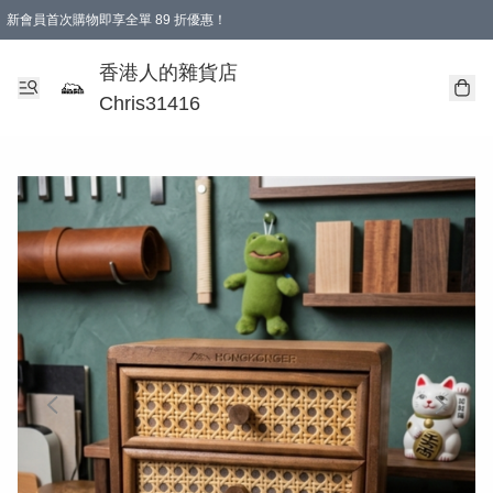
新會員首次購物即享全單 89 折優惠！
購物滿 HKD 499.00即享免運費優惠！（適用於 本地送貨、本地取貨 )
【滿 $300 專屬驚喜：無聲信物（最後一批）】
香港人的雜貨店
Chris31416