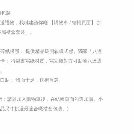
禮包裝

送禮物，我哋建議你喺 【購物車 / 結帳頁面】 加
專屬禮盒套裝」。

+ 碎紙保護： 提供精品級開箱儀式感。獨家「八達
卡： 特製書寫紙材質，寫完後對方可貼喺八達通
。

口貼： 體面十足，送禮首選。

馨提示：請於加入購物車後，在結帳頁面勾選加購。小
品尺寸挑選最適合嘅禮盒包裝。)