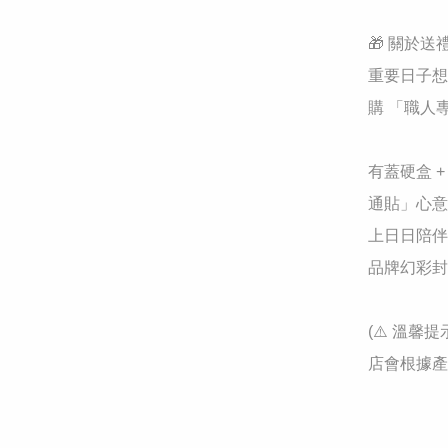
🎁 關於送
重要日子想
購 「職人
有蓋硬盒 
通貼」心意
上日日陪伴
品牌幻彩封
(⚠️ 溫
店會根據產