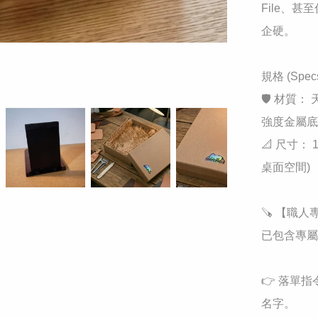
File、
企硬。

​規格 (Spec
​🛡️ 材質
強度金屬底
​📐 尺寸：
桌面空間)

​🪚 【職
已包含專屬
👉 落單
名字。
