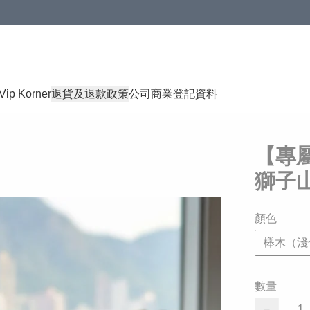
Vip Korner
退貨及退款政策
公司商業登記資料
【專屬
獅子
顏色
櫸木（淺
數量
−