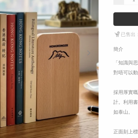
已售出：
簡介
​「知識與
對唔可以動
採用厚實嘅
計。利用書
如泰山。

​正面刻上