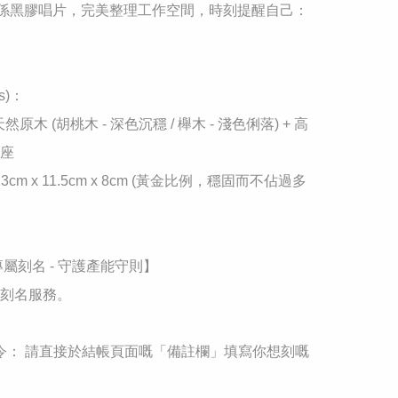
甚至係黑膠唱片，完美整理工作空間，時刻提醒自己：
s)：

： 天然原木 (胡桃木 - 深色沉穩 / 櫸木 - 淺色俐落) + 高
座

 13cm x 11.5cm x 8cm (黃金比例，穩固而不佔過多
人專屬刻名 - 守護產能守則】

刻名服務。

指令： 請直接於結帳頁面嘅「備註欄」填寫你想刻嘅