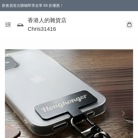
新會員首次購物即享全單 89 折優惠！
購物滿 HKD 499.00即享免運費優惠！（適用於 本地送貨、本地取貨 )
【滿 $300 專屬驚喜：無聲信物（最後一批）】
香港人的雜貨店
Chris31416