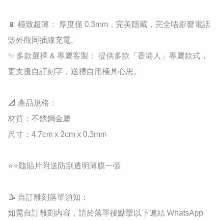
​📱 極致超薄： 厚度僅 0.3mm，完美隱藏，完全唔影響電話
殼外觀同插線充電。

​✨ 多款選擇 & 專屬客製： 提供多款「香港人」專屬款式，
更支援自訂刻字，送禮自用極具心思。

​📐 產品規格：

​材質：不銹鋼金屬

​尺寸：4.7cm x 2cm x 0.3mm

⭐⭐隨貼片附送防刮透明薄膜一張

​📝 自訂雕刻落單須知：

如需自訂雕刻內容，請於落單後點擊以下連結 WhatsApp 