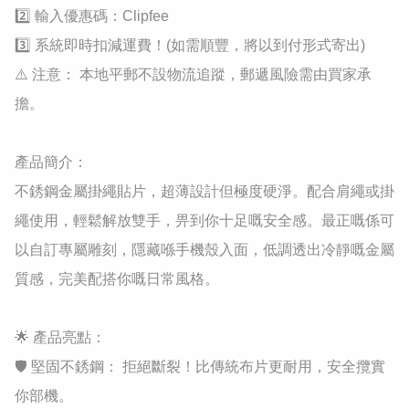
2️⃣ 輸入優惠碼：Clipfee

3️⃣ 系統即時扣減運費！(如需順豐，將以到付形式寄出)

​⚠️ 注意： 本地平郵不設物流追蹤，郵遞風險需由買家承
擔。

產品簡介：

不銹鋼金屬掛繩貼片，超薄設計但極度硬淨。配合肩繩或掛
繩使用，輕鬆解放雙手，畀到你十足嘅安全感。最正嘅係可
以自訂專屬雕刻，隱藏喺手機殼入面，低調透出冷靜嘅金屬
質感，完美配搭你嘅日常風格。

​🌟 產品亮點：

​🛡️ 堅固不銹鋼： 拒絕斷裂！比傳統布片更耐用，安全攬實
你部機。
