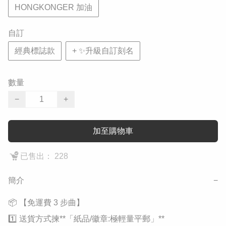
HONGKONGER 加油
自訂
經典標誌款
+ ✨升級自訂刻名
數量
−
+
加至購物車
已售出： 228
簡介
−
​📦 【免運費 3 步曲】

1️⃣ 送貨方式揀**「紙品/徽章:極輕量平郵」**
