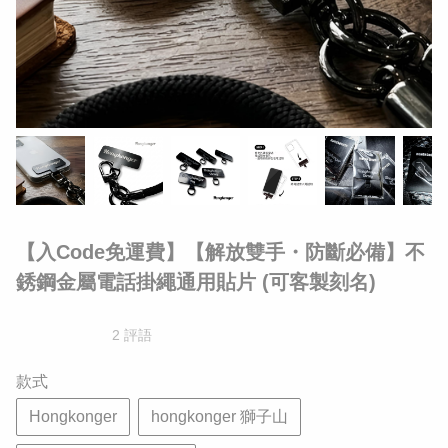
【入Code免運費】​【解放雙手・防斷必備】不
銹鋼金屬電話掛繩通用貼片 (可客製刻名)
2 評語
款式
Hongkonger
hongkonger 獅子山