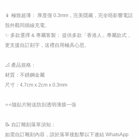
​📱 極致超薄： 厚度僅 0.3mm，完美隱藏，完全唔影響電話
殼外觀同插線充電。

​✨ 多款選擇 & 專屬客製： 提供多款「香港人」專屬款式，
更支援自訂刻字，送禮自用極具心思。

​📐 產品規格：

​材質：不銹鋼金屬

​尺寸：4.7cm x 2cm x 0.3mm

⭐⭐隨貼片附送防刮透明薄膜一張

​📝 自訂雕刻落單須知：

如需自訂雕刻內容，請於落單後點擊以下連結 WhatsApp 