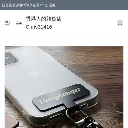
新會員首次購物即享全單 89 折優惠！
購物滿 HKD 499.00即享免運費優惠！（適用於 本地送貨、本地取貨 )
【滿 $300 專屬驚喜：無聲信物（最後一批）】
香港人的雜貨店
Chris31416