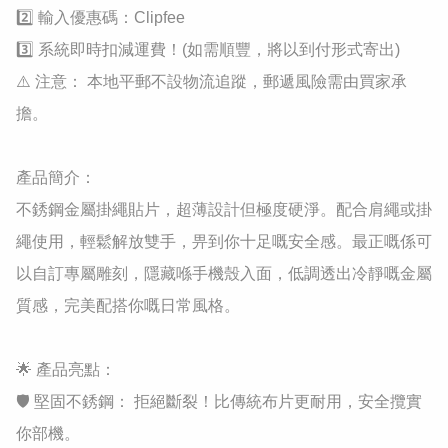
2️⃣ 輸入優惠碼：Clipfee

3️⃣ 系統即時扣減運費！(如需順豐，將以到付形式寄出)

​⚠️ 注意： 本地平郵不設物流追蹤，郵遞風險需由買家承
擔。

產品簡介：

不銹鋼金屬掛繩貼片，超薄設計但極度硬淨。配合肩繩或掛
繩使用，輕鬆解放雙手，畀到你十足嘅安全感。最正嘅係可
以自訂專屬雕刻，隱藏喺手機殼入面，低調透出冷靜嘅金屬
質感，完美配搭你嘅日常風格。

​🌟 產品亮點：

​🛡️ 堅固不銹鋼： 拒絕斷裂！比傳統布片更耐用，安全攬實
你部機。
