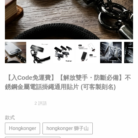
【入Code免運費】​【解放雙手・防斷必備】不
銹鋼金屬電話掛繩通用貼片 (可客製刻名)
2 評語
款式
Hongkonger
hongkonger 獅子山