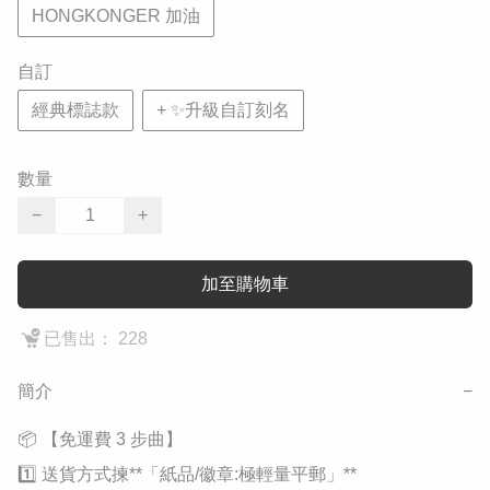
HONGKONGER 加油
自訂
經典標誌款
+ ✨升級自訂刻名
數量
−
+
加至購物車
已售出： 228
簡介
−
​📦 【免運費 3 步曲】

1️⃣ 送貨方式揀**「紙品/徽章:極輕量平郵」**
