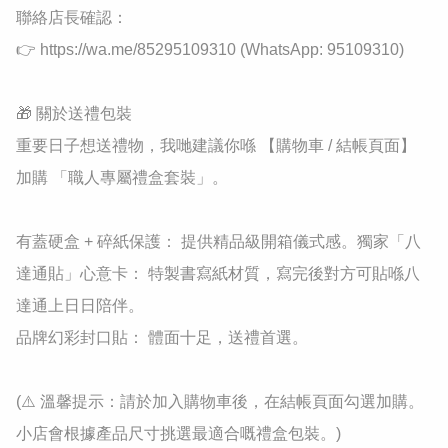
聯絡店長確認：

👉 https://wa.me/85295109310 (WhatsApp: 95109310)

​🎁 關於送禮包裝

​重要日子想送禮物，我哋建議你喺 【購物車 / 結帳頁面】 
加購 「職人專屬禮盒套裝」。

​有蓋硬盒 + 碎紙保護： 提供精品級開箱儀式感。​獨家「八
達通貼」心意卡： 特製書寫紙材質，寫完後對方可貼喺八
達通上日日陪伴。

​品牌幻彩封口貼： 體面十足，送禮首選。

​(⚠️ 溫馨提示：請於加入購物車後，在結帳頁面勾選加購。
小店會根據產品尺寸挑選最適合嘅禮盒包裝。)