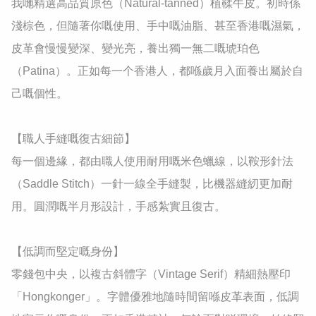
我哋精選高品質原色（Natural-tanned）植鞣牛皮。初時係
淺棕色，但隨著你嘅使用、手中嘅油脂、甚至香港嘅濕氣，
皮革會慢慢變深、變光亮，養出獨一無二嘅琥珀色
（Patina）。正如每一个香港人，都喺歲月入面養出屬於自
己嘅個性。

​【職人手縫嘅復古細節】

每一個邊緣，都由職人使用耐用嘅米色蠟線，以鞍形針法
（Saddle Stitch）一針一線全手縫製，比機器縫紉更加耐
用。圓潤嘅半月形設計，手感紮實且復古。

​【低調而堅定嘅身份】

零錢包中央，以複古斜體字（Vintage Serif）精細熱壓印
「Hongkonger」。字體優雅地隨時間留喺皮革表面，低調