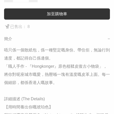
加至購物車
已售出： 8
簡介
−
​唔只係一個散紙包，係一種堅定嘅身份。帶住佢，無論行到
邊度，都記得自己係邊個。

​「職人手作 - 『Hongkonger』原色植鞣皮復古小物袋」，
將你對呢座城市嘅愛，熱壓喺一塊有溫度嘅皮革上面。每一
個細節，都係香港人嘅故事。

​詳細描述 (The Details)

​【用時間養出你嘅琥珀色】
