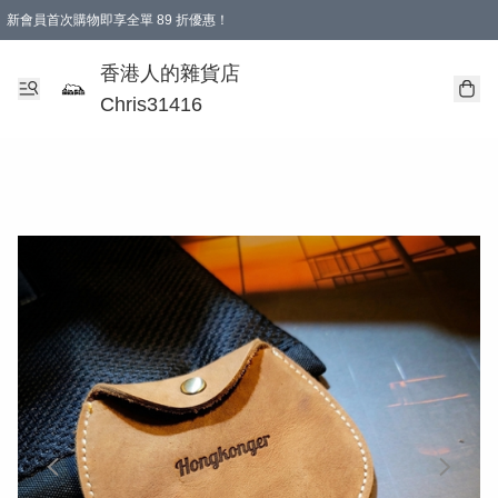
新會員首次購物即享全單 89 折優惠！
購物滿 HKD 499.00即享免運費優惠！（適用於 本地送貨、本地取貨 )
【滿 $300 專屬驚喜：無聲信物（最後一批）】
香港人的雜貨店
Chris31416