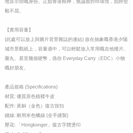
地宣示你嘅身份。正如香港精神，無論面對咩環境，始終堅
毅不屈。

​【實用容量】

(此處可以放上與圖片背景雜誌的連結) 放在抽象嘅香港夕陽
城市景觀紙上，容量適中，可以輕鬆放入常用嘅吉他撥片、
藥丸、甚至幾個硬幣，係你 Everyday Carry（EDC）小物
嘅好朋友。

​產品規格 (Specifications)

​材質: 優質原色植鞣牛皮

​配件: 黃銅（金色）復古按扣

​縫線: 耐用米色蠟線 (全手縫製)

​壓花: 「Hongkonger」復古字體燙印
