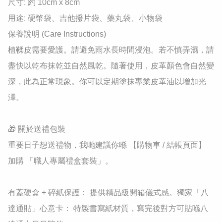
​尺寸: 約 10cm x 8cm

​用途: 硬幣袋、吉他撥片袋、藥丸袋、小物袋

​保養說明 (Care Instructions)

​植鞣皮需要愛護。請避免雨水長時間浸泡。若不慎弄濕，請
盡快以乾布抹乾並自然風乾。隨著使用，皮革顏色會自然變
深，此為正常現象。你可以定期塗抹專業皮革油以增加光
澤。

🎁 關於送禮包裝

重要日子想送禮物，我哋建議你喺 【購物車 / 結帳頁面】 
加購 「職人專屬禮盒套裝」。

有蓋硬盒 + 碎紙保護： 提供精品級開箱儀式感。獨家「八
達通貼」心意卡： 特製書寫紙材質，寫完後對方可貼喺八