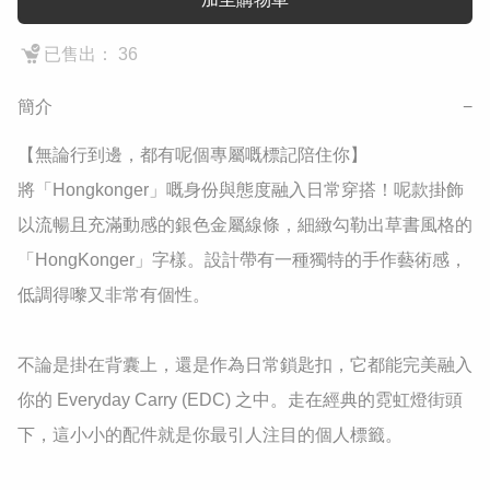
已售出： 36
簡介
−
​【無論行到邊，都有呢個專屬嘅標記陪住你】

​將「Hongkonger」嘅身份與態度融入日常穿搭！呢款掛飾
以流暢且充滿動感的銀色金屬線條，細緻勾勒出草書風格的
「HongKonger」字樣。設計帶有一種獨特的手作藝術感，
低調得嚟又非常有個性。

​不論是掛在背囊上，還是作為日常鎖匙扣，它都能完美融入
你的 Everyday Carry (EDC) 之中。走在經典的霓虹燈街頭
下，這小小的配件就是你最引人注目的個人標籤。
