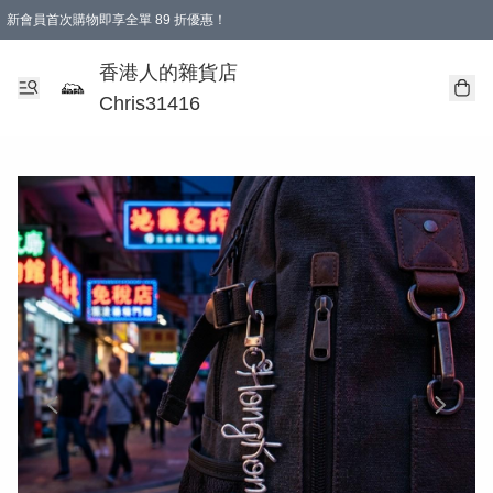
新會員首次購物即享全單 89 折優惠！
購物滿 HKD 499.00即享免運費優惠！（適用於 本地送貨、本地取貨 )
【滿 $300 專屬驚喜：無聲信物（最後一批）】
香港人的雜貨店
Chris31416