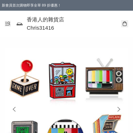
新會員首次購物即享全單 89 折優惠！
購物滿 HKD 499.00即享免運費優惠！（適用於 本地送貨、本地取貨 )
【滿 $300 專屬驚喜：無聲信物（最後一批）】
香港人的雜貨店
Chris31416