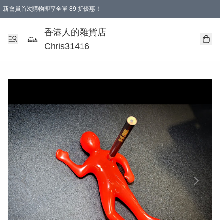
新會員首次購物即享全單 89 折優惠！
購物滿 HKD 499.00即享免運費優惠！（適用於 本地送貨、本地取貨 )
【滿 $300 專屬驚喜：無聲信物（最後一批）】
香港人的雜貨店
Chris31416