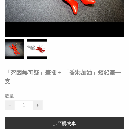
「死因無可疑」筆插 + 「香港加油」短鉛筆一
支
數量
−
+
加至購物車