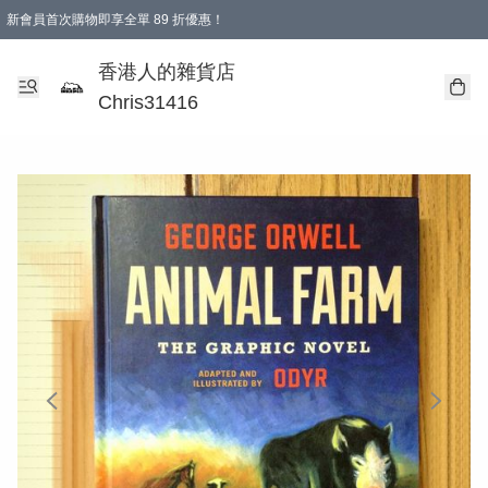
新會員首次購物即享全單 89 折優惠！
購物滿 HKD 499.00即享免運費優惠！（適用於 本地送貨、本地取貨 )
【滿 $300 專屬驚喜：無聲信物（最後一批）】
香港人的雜貨店
Chris31416