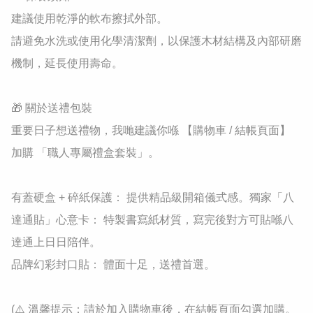
​建議使用乾淨的軟布擦拭外部。

​請避免水洗或使用化學清潔劑，以保護木材結構及內部研磨
機制，延長使用壽命。

​🎁 關於送禮包裝

​重要日子想送禮物，我哋建議你喺 【購物車 / 結帳頁面】 
加購 「職人專屬禮盒套裝」。

​有蓋硬盒 + 碎紙保護： 提供精品級開箱儀式感。​獨家「八
達通貼」心意卡： 特製書寫紙材質，寫完後對方可貼喺八
達通上日日陪伴。

​品牌幻彩封口貼： 體面十足，送禮首選。

​(⚠️ 溫馨提示：請於加入購物車後，在結帳頁面勾選加購。