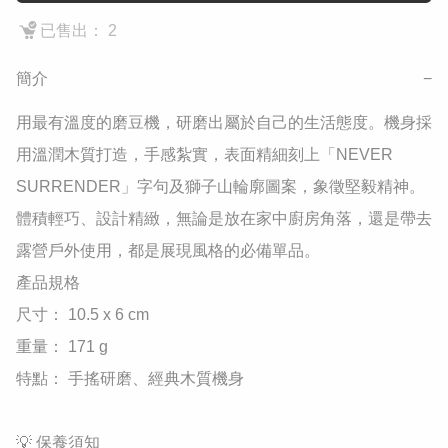
已售出： 2
簡介
−
​用最有溫度的磨豆機，研磨出屬於自己的生活態度。機身採
用溫潤木質打造，手感紮實，表面精細刻上「NEVER 
SURRENDER」字句及獅子山輪廓圖案，象徵堅毅精神。

​體積輕巧、設計精緻，無論是放在家中廚房角落，還是帶去
露營戶外使用，都是展現風格的必備單品。

​產品規格

​尺寸： 10.5 x 6 cm

​重量： 171 g

​特點： 手搖研磨、經典木質機身

​💡 保養須知
