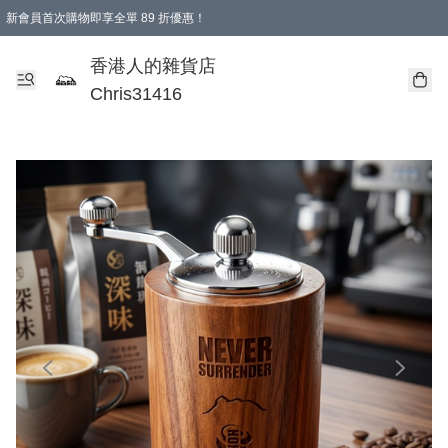
新會員首次購物即享全單 89 折優惠！
購物滿 HKD 499.00即享免運費優惠！（適用於 本地送貨、本地取貨 )
【滿 $300 專屬驚喜：無聲信物（最後一批）】
香港人的雜貨店
Chris31416