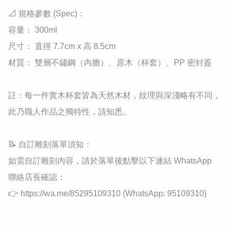
​📐 規格參數 (Spec)：

​容量： 300ml

​尺寸： 直徑 7.7cm x 高 8.5cm

​材質： 雙層不鏽鋼（內膽）、原木（杯套）、PP 密封蓋

​註：每一件實木杯套皆為天然木材，紋理與深淺略有不同，
此乃職人作品之獨特性，請知悉。

​📝 自訂雕刻落單須知：

如需自訂雕刻內容，請於落單後點擊以下連結 WhatsApp 
聯絡店長確認：

👉 https://wa.me/85295109310 (WhatsApp: 95109310)