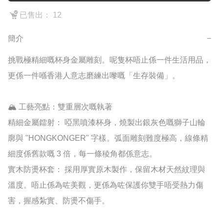
已售出： 12
簡介
−
挑戰極精細嘅杯身金屬雕刻。呢隻杯唔止係一件生活用品，
更係一件喺香港人意志磨練出嚟嘅「生存裝備」。

​🏔️ 工藝亮點：雙重層次嘅執著

​精細金屬鐳射： 啞黑噴漆杯身，燒製出銀灰色嘅獅子山輪
廓與 "HONGKONGER" 字樣。弧面雕刻難度極高，線條精
細度係舊款嘅 3 倍，每一條稜角都係意志。

​實木防燙杯套： 採用厚實原木製作，保留木材天然紋理與
溫度。唔止係為咗美觀，更係為咗保護你雙手唔受熱力傷
害，握感紮實、防燙不傷手。
