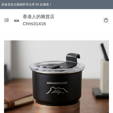
新會員首次購物即享全單 89 折優惠！
購物滿 HKD 499.00即享免運費優惠！（適用於 本地送貨、本地取貨 )
【滿 $300 專屬驚喜：無聲信物（最後一批）】
香港人的雜貨店
Chris31416