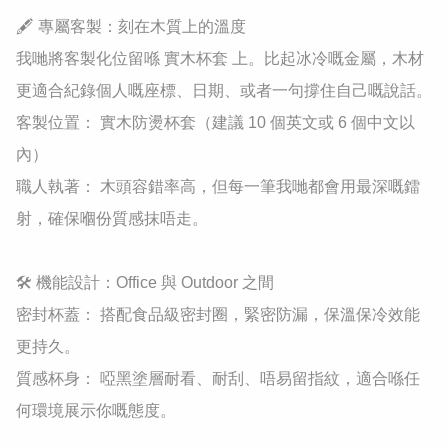
​🖋️ 專屬客製：刻在木質上的溫度

​我哋將客製化位留喺 實木杯套 上。比起冰冷嘅金屬，木材
更適合紀錄個人嘅座標、日期、或者一句撐住自己嘅說話。

​客製位置： 實木防燙杯套（建議 10 個英文或 6 個中文以
內）

​職人執著： 木頭容錯率高，但每一筆我哋都會用最深嘅鐳
射，確保嗰份質感抹唔走。

​🛠️ 機能設計：Office 與 Outdoor 之間

​密封杯蓋： 搭配食品級密封圈，緊密防漏，保溫保冷效能
更持久。

​質感杯身： 啞黑塗層耐看、耐刮、唔易留指紋，適合喺任
何環境展示你嘅態度。
