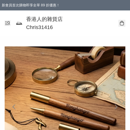
新會員首次購物即享全單 89 折優惠！
購物滿 HKD 499.00即享免運費優惠！（適用於 本地送貨、本地取貨 )
【滿 $300 專屬驚喜：無聲信物（最後一批）】
香港人的雜貨店
Chris31416