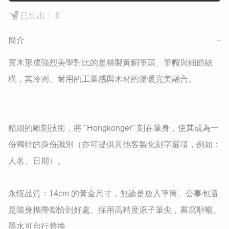
已售出： 6
簡介
−
實木形成強烈美學對比的是精製黃銅筆頭、筆帽與細節結
構，其冷冽、耐用的工業感與木材的溫暖完美融合。

精細的雕刻技術，將 "Hongkonger" 刻在筆身，使其成為一
份獨特的身份識別（亦可提供其他客製化刻字選項，例如：
人名、日期）。

​永恆品質：14cm 的黃金尺寸，無論是放入筆筒、公事包還
是隨身攜帶都恰到好處。採用高精度原子筆尖，書寫順暢。
墨水可自行替換
