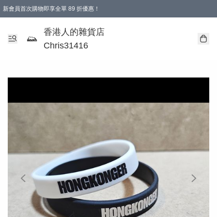
新會員首次購物即享全單 89 折優惠！
購物滿 HKD 499.00即享免運費優惠！（適用於 本地送貨、本地取貨 )
【滿 $300 專屬驚喜：無聲信物（最後一批）】
香港人的雜貨店
Chris31416