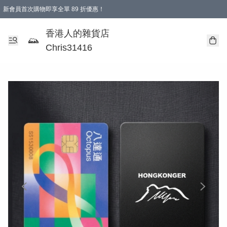
新會員首次購物即享全單 89 折優惠！
購物滿 HKD 499.00即享免運費優惠！（適用於 本地送貨、本地取貨 )
【滿 $300 專屬驚喜：無聲信物（最後一批）】
香港人的雜貨店
Chris31416