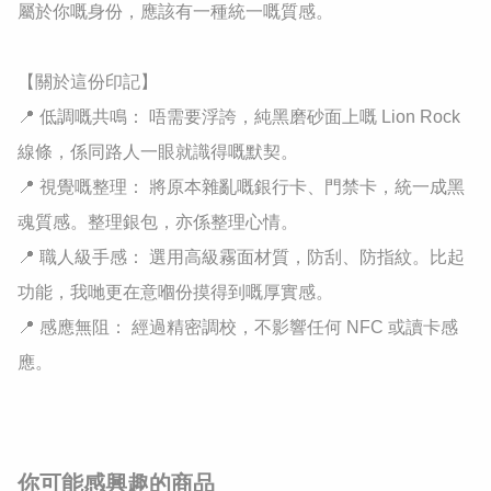
屬於你嘅身份，應該有一種統一嘅質感。

​【關於這份印記】

​📍 低調嘅共鳴： 唔需要浮誇，純黑磨砂面上嘅 Lion Rock 
線條，係同路人一眼就識得嘅默契。

​📍 視覺嘅整理： 將原本雜亂嘅銀行卡、門禁卡，統一成黑
魂質感。整理銀包，亦係整理心情。

​📍 職人級手感： 選用高級霧面材質，防刮、防指紋。比起
功能，我哋更在意嗰份摸得到嘅厚實感。

​📍 感應無阻： 經過精密調校，不影響任何 NFC 或讀卡感
應。
你可能感興趣的商品