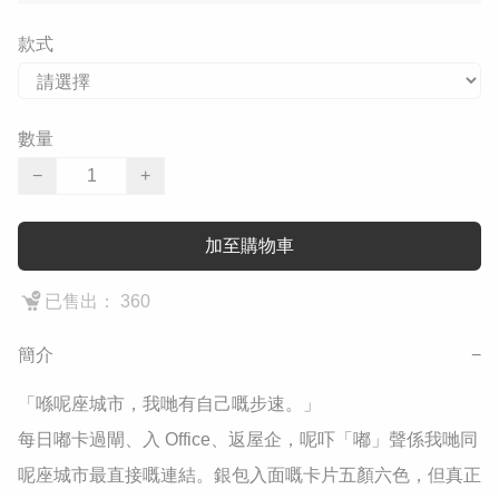
款式
數量
−
+
加至購物車
已售出： 360
簡介
−
​「喺呢座城市，我哋有自己嘅步速。」

​每日嘟卡過閘、入 Office、返屋企，呢吓「嘟」聲係我哋同
呢座城市最直接嘅連結。銀包入面嘅卡片五顏六色，但真正