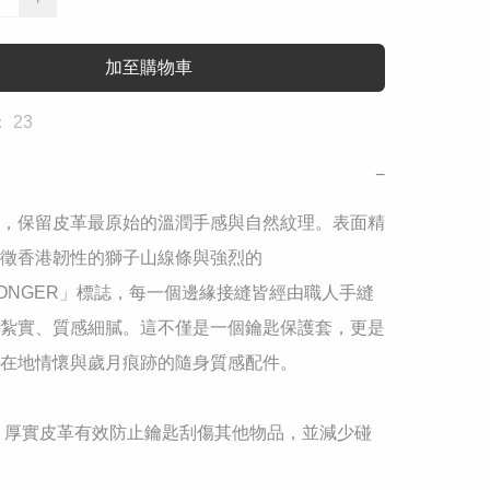
加至購物車
 23
−
，保留皮革最原始的溫潤手感與自然紋理。表面精
徵香港韌性的獅子山線條與強烈的
KONGER」標誌，每一個邊緣接縫皆經由職人手縫
紮實、質感細膩。這不僅是一個鑰匙保護套，更是
在地情懷與歲月痕跡的隨身質感配件。

： 厚實皮革有效防止鑰匙刮傷其他物品，並減少碰