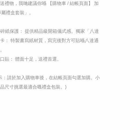
想送禮物，我哋建議你喺 【購物車 / 結帳頁面】 加
專屬禮盒套裝」。

 + 碎紙保護： 提供精品級開箱儀式感。​獨家「八達
卡： 特製書寫紙材質，寫完後對方可貼喺八達通
。

封口貼： 體面十足，送禮首選。

溫馨提示：請於加入購物車後，在結帳頁面勾選加購。小
品尺寸挑選最適合嘅禮盒包裝。)