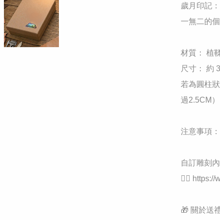
​歲月印記
一無二的個
​材質： 
​尺寸： 約 
若為圓柱狀
過2.5CM）

​注意事項
自訂雕刻內容請
👉🏻 https:
​🎁 關於送