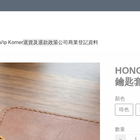
Vip Korner
退貨及退款政策
公司商業登記資料
HON
鑰匙
顏色
啡色
數量
−