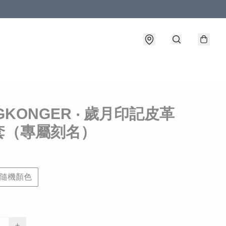
GKONGER ‧ 歲月印記皮革
套（專屬刻名）
隨機顏色
+