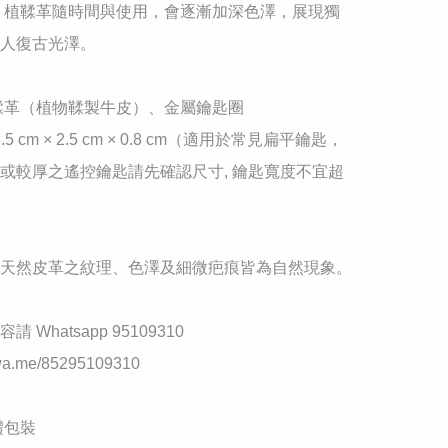
： 植鞣革隨時間與使用，會逐漸加深色澤，展現獨
人復古光澤。

植鞣革（植物鞣製牛皮）、金屬鑰匙圈

3.5 cm × 2.5 cm × 0.8 cm（適用於常見扁平鑰匙，
或較厚之遙控鑰匙請先確認尺寸, 鑰匙寬度不宜超
：天然皮革之紋理、色澤及細微疤痕皆為自然現象。

 Whatsapp 95109310

//wa.me/85295109310

禮包裝
