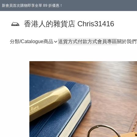
新會員首次購物即享全單 89 折優惠！
購物滿 HKD 499.00即享免運費優惠！（適用於 本地送貨、本地取貨 )
【滿 $300 專屬驚喜：無聲信物（最後一批）】
香港人的雜貨店 Chris31416
分類/Catalogue
商品
送貨方式
付款方式
會員專區
關於我們