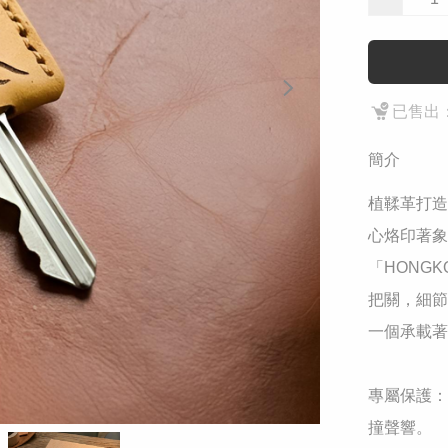
已售出：
簡介
植鞣革打造
心烙印著象
「HONG
把關，細節
一個承載著
​專屬保護
撞聲響。
