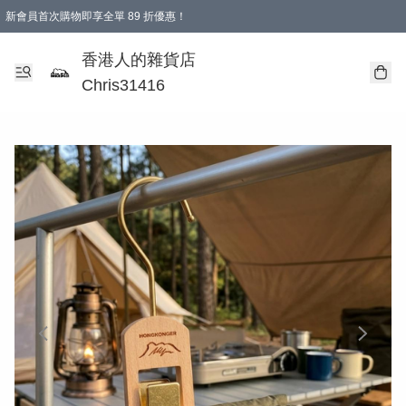
新會員首次購物即享全單 89 折優惠！
購物滿 HKD 499.00即享免運費優惠！（適用於 本地送貨、本地取貨 )
【滿 $300 專屬驚喜：無聲信物（最後一批）】
香港人的雜貨店
Chris31416