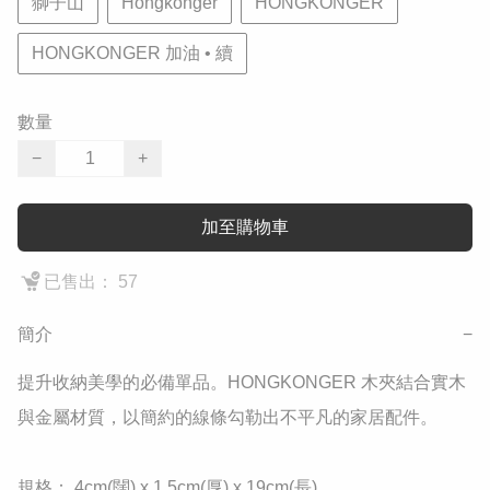
獅子山
Hongkonger
HONGKONGER
HONGKONGER 加油 • 續
數量
−
+
加至購物車
已售出： 57
簡介
−
提升收納美學的必備單品。HONGKONGER 木夾結合實木
與金屬材質，以簡約的線條勾勒出不平凡的家居配件。

​規格： 4cm(闊) x 1.5cm(厚) x 19cm(長)
