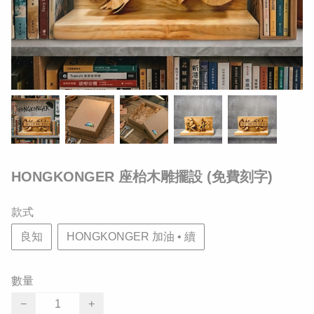
HONGKONGER 座枱木雕擺設 (免費刻字)
款式
良知
HONGKONGER 加油 • 續
數量
−
+