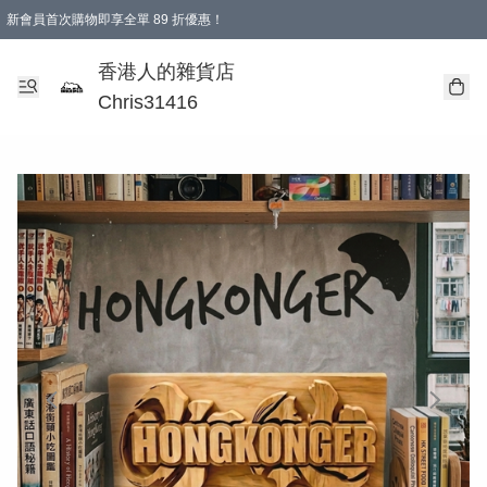
新會員首次購物即享全單 89 折優惠！
購物滿 HKD 499.00即享免運費優惠！（適用於 本地送貨、本地取貨 )
【滿 $300 專屬驚喜：無聲信物（最後一批）】
香港人的雜貨店
Chris31416