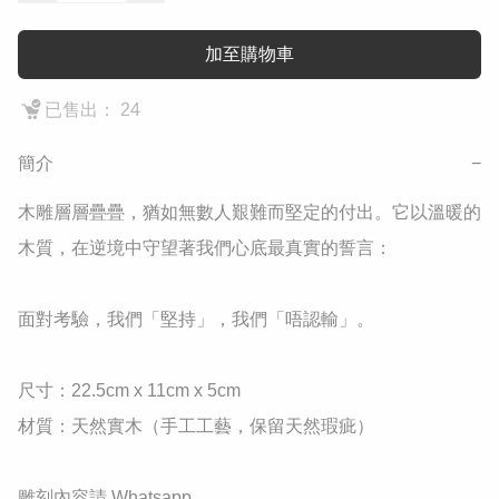
加至購物車
已售出： 24
簡介
−
木雕層層疊疊，猶如無數人艱難而堅定的付出。它以溫暖的
木質，在逆境中守望著我們心底最真實的誓言：

​面對考驗，我們「堅持」，我們「唔認輸」。

​尺寸：22.5cm x 11cm x 5cm

​材質：天然實木（手工工藝，保留天然瑕疵）

雕刻內容請 Whatsapp
