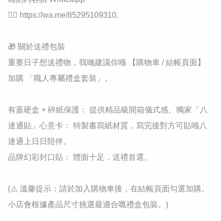
👉🏻 https://wa.me/85295109310.

​🎁 關於送禮包裝

​重要日子想送禮物，我哋建議你喺 【購物車 / 結帳頁面】 
加購 「職人專屬禮盒套裝」。

​有蓋硬盒 + 碎紙保護： 提供精品級開箱儀式感。​獨家「八
達通貼」心意卡： 特製書寫紙材質，寫完後對方可貼喺八
達通上日日陪伴。

​品牌幻彩封口貼： 體面十足，送禮首選。

​(⚠️ 溫馨提示：請於加入購物車後，在結帳頁面勾選加購。
小店會根據產品尺寸挑選最適合嘅禮盒包裝。)