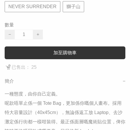
NEVER SURRENDER
獅子山
數量
−
+
加至購物車
已售出： 25
簡介
−
​一種態度，由你自己定義。

​呢款唔單止係一個 Tote Bag，更加係你嘅個人畫布。採用
特大容量設計（40x45cm），無論係返工放 Laptop、去沙
灘定係行街都一樣咁裝得。最正係面層嘅魔術貼位置，俾你