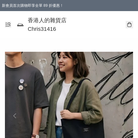
新會員首次購物即享全單 89 折優惠！
購物滿 HKD 499.00即享免運費優惠！（適用於 本地送貨、本地取貨 )
【滿 $300 專屬驚喜：無聲信物（最後一批）】
香港人的雜貨店
Chris31416