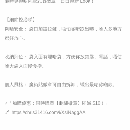
隨時更換唔同款式嘅徽章，日日換新 Look！

​【細節控必睇】

​夠晒安全： 袋口加設拉鏈，唔怕啲嘢跌出嚟，喺人多地方
都好放心。

​收納到位： 袋入面有埋暗袋，方便你放鎖匙、電話，唔使
喺大袋入面慢慢撈。

​個人風格： 魔術貼徽章可自由拆卸，襯出最啱你嗰款。

⭐​「加購優惠：同時購買【刺繡徽章】即減 $10！」

🔗  https://chris31416.com/i/XsiNaggAA