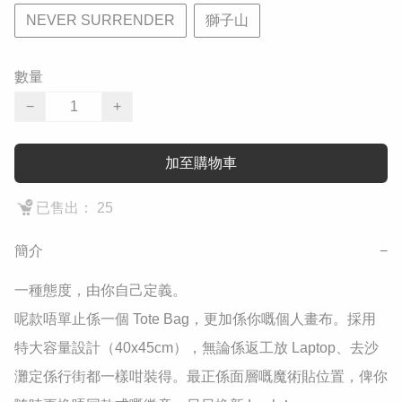
NEVER SURRENDER
獅子山
數量
−
+
加至購物車
已售出： 25
簡介
−
​一種態度，由你自己定義。

​呢款唔單止係一個 Tote Bag，更加係你嘅個人畫布。採用
特大容量設計（40x45cm），無論係返工放 Laptop、去沙
灘定係行街都一樣咁裝得。最正係面層嘅魔術貼位置，俾你