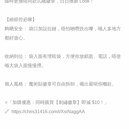
隨時更換唔同款式嘅徽章，日日換新 Look！

​【細節控必睇】

​夠晒安全： 袋口加設拉鏈，唔怕啲嘢跌出嚟，喺人多地方
都好放心。

​收納到位： 袋入面有埋暗袋，方便你放鎖匙、電話，唔使
喺大袋入面慢慢撈。

​個人風格： 魔術貼徽章可自由拆卸，襯出最啱你嗰款。

⭐​「加購優惠：同時購買【刺繡徽章】即減 $10！」

🔗  https://chris31416.com/i/XsiNaggAA