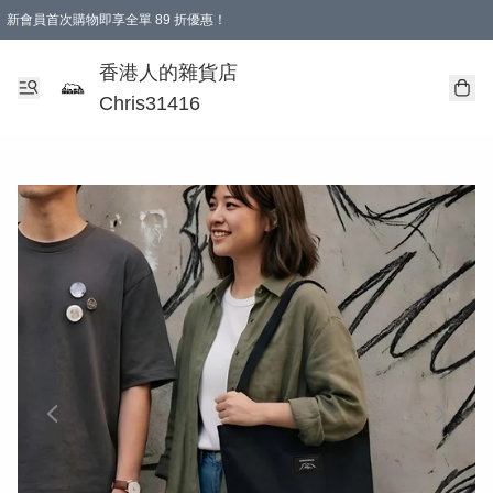
新會員首次購物即享全單 89 折優惠！
購物滿 HKD 499.00即享免運費優惠！（適用於 本地送貨、本地取貨 )
【滿 $300 專屬驚喜：無聲信物（最後一批）】
香港人的雜貨店
Chris31416