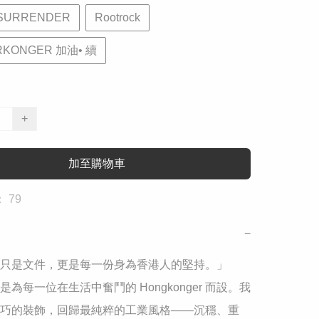
SURRENDER
Rootrock
RKONGER 加油• 續
+
加至購物車
 79
−
不只是文件，更是每一份身為香港人的堅持。」

是為每一位在生活中奮鬥的 Hongkonger 而設。我
巧的裝飾，回歸最純粹的工業風格——沉穩、重