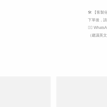
​🛠️ 【客
​下單後，請
👉🏻 Whats
（建議英文