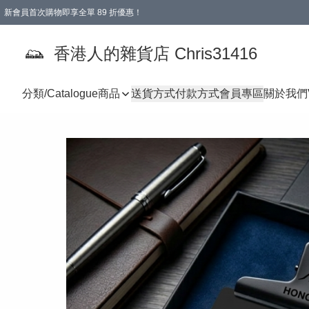
新會員首次購物即享全單 89 折優惠！
購物滿 HKD 499.00即享免運費優惠！（適用於 本地送貨、本地取貨 )
【滿 $300 專屬驚喜：無聲信物（最後一批）】
香港人的雜貨店 Chris31416
分類/Catalogue
商品
送貨方式
付款方式
會員專區
關於我們