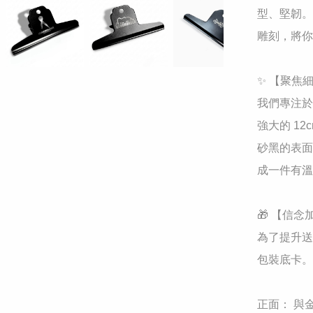
型、堅韌。
雕刻，將你
​✨ 【聚焦
我們專注於
強大的 1
砂黑的表面
成一件有溫
​🎁 【信
為了提升送
包裝底卡。

​正面： 與