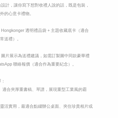
留白設計，讓你寫下想對收禮人說的話，既是包裝，
外的心意卡禮物。

Hongkonger 透明禮品袋 + 主題收藏底卡（適合
常送禮）。

： 圖片展示為送禮建議，如需訂製圖中同款豪華禮
atsApp 聯絡報價（適合作為重要紀念）。

：

(大)： 適合夾厚重書稿、琴譜，展現重型工業風的霸
(小)： 靈活實用，最適合點綴辦公桌面、夾住珍貴相片或