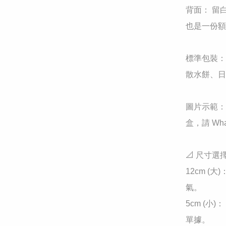
​背面： 
也是一份額
標準包裝： 
散水餅、日
​圖片示範
盒，請 Wh
​📐 尺寸選擇
​12cm 
氣。

​5cm 
單據。
