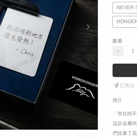
NEVER 
HONGE
數量
−
已售出：
簡介
​「夾住的
​這款金屬夾
們捨棄了花