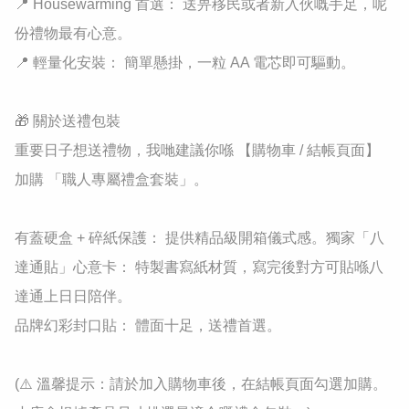
​📍 Housewarming 首選： 送畀移民或者新入伙嘅手足，呢
份禮物最有心意。

​📍 輕量化安裝： 簡單懸掛，一粒 AA 電芯即可驅動。

🎁 關於送禮包裝

重要日子想送禮物，我哋建議你喺 【購物車 / 結帳頁面】 
加購 「職人專屬禮盒套裝」。

有蓋硬盒 + 碎紙保護： 提供精品級開箱儀式感。獨家「八
達通貼」心意卡： 特製書寫紙材質，寫完後對方可貼喺八
達通上日日陪伴。

品牌幻彩封口貼： 體面十足，送禮首選。

(⚠️ 溫馨提示：請於加入購物車後，在結帳頁面勾選加購。