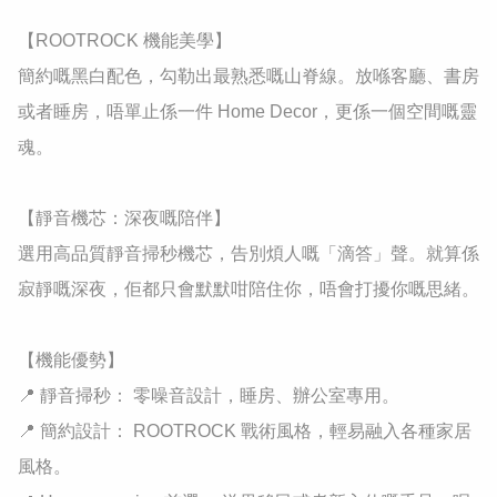
​【ROOTROCK 機能美學】

簡約嘅黑白配色，勾勒出最熟悉嘅山脊線。放喺客廳、書房
或者睡房，唔單止係一件 Home Decor，更係一個空間嘅靈
魂。

​【靜音機芯：深夜嘅陪伴】

選用高品質靜音掃秒機芯，告別煩人嘅「滴答」聲。就算係
寂靜嘅深夜，佢都只會默默咁陪住你，唔會打擾你嘅思緒。

​【機能優勢】

​📍 靜音掃秒： 零噪音設計，睡房、辦公室專用。

​📍 簡約設計： ROOTROCK 戰術風格，輕易融入各種家居
風格。
