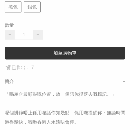
黑色
銀色
數量
−
+
加至購物車
已售出： 7
簡介
−
​「喺屋企最顯眼嘅位置，放一個陪你撐落去嘅標記。」

​呢個掛鐘唔止係用嚟話你知幾點，係用嚟提醒你：無論時間
過得幾快，我哋香港人永遠唔會停。
