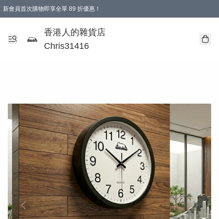
新會員首次購物即享全單 89 折優惠！
購物滿 HKD 499.00即享免運費優惠！（適用於 本地送貨、本地取貨 )
【滿 $300 專屬驚喜：無聲信物（最後一批）】
香港人的雜貨店
Chris31416