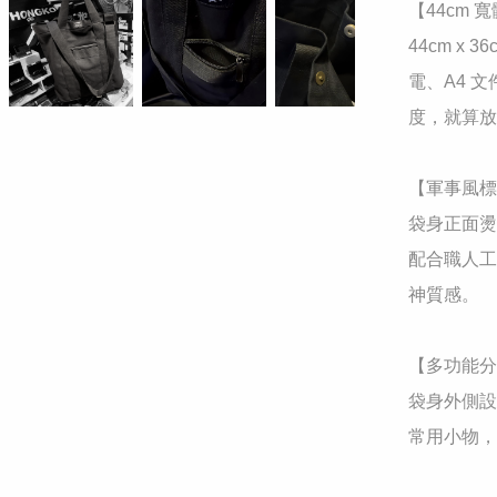
​【44cm
44cm x 
電、A4 
度，就算放
​【軍事風
袋身正面燙
配合職人工
神質感。

​【多功能
袋身外側設
常用小物，