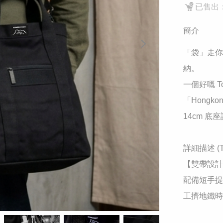
已售出：
簡介
​「袋」走
納。

​一個好嘅 
「Hongk
14cm 
​詳細描述 (The
​【雙帶設
配備短手提
工擠地鐵時