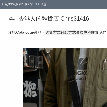
新會員首次購物即享全單 89 折優惠！
購物滿 HKD 499.00即享免運費優惠！（適用於 本地送貨、本地取貨 )
【滿 $300 專屬驚喜：無聲信物（最後一批）】
香港人的雜貨店 Chris31416
分類/Catalogue
商品
送貨方式
付款方式
會員專區
關於我們