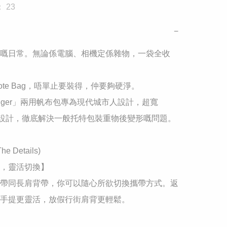
 23
−
你嘅日常。無論係電腦、相機定係雜物，一袋全收
Tote Bag，唔單止要裝得，仲要夠硬淨。
onger」兩用帆布包專為現代城市人設計，超寬 
底座設計，徹底解決一般托特包裝重物後變形嘅問題。

 Details)

計，靈活切換】

帶同長肩背帶，你可以隨心所欲切換攜帶方式。返
手提更靈活，放假行街肩背更輕鬆。
