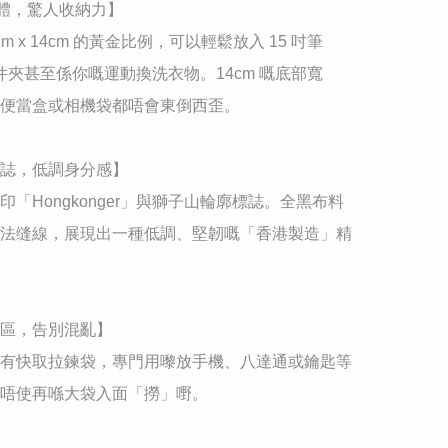
 寬體，驚人收納力】

36cm x 14cm 的黃金比例，可以輕鬆放入 15 吋筆
文件夾甚至係你嘅運動換洗衣物。14cm 嘅底部寬
便當盒或相機袋都唔會東倒西歪。

標誌，低調身分感】

印「Hongkonger」與獅子山輪廓標誌。全黑布料
法缝線，展現出一種低調、堅韌嘅「香港製造」精
分區，告別混亂】

有快取拉鍊袋，專門用嚟放手機、八達通或鑰匙等
唔使再喺大袋入面「撈」嘢。
