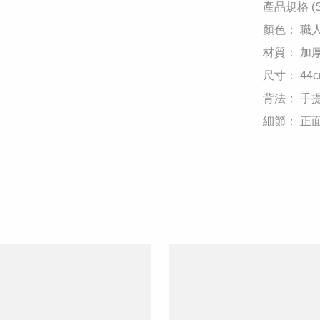
​產品規格 (Spe
​顏色： 職人炭黑
​材質： 加厚耐
​尺寸： 44cm
​背法： 手提
​細節： 