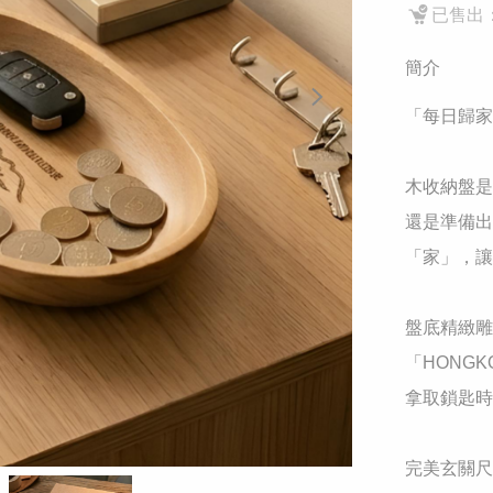
已售出：
簡介
「每日歸家
木收納盤是
還是準備出
「家」，讓
盤底精緻雕
「HONG
拿取鎖匙時
完美玄關尺