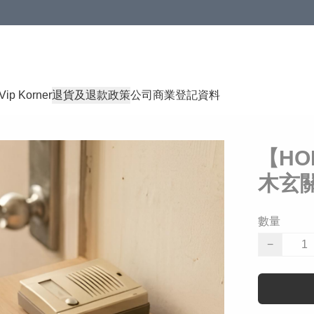
Vip Korner
退貨及退款政策
公司商業登記資料
【HO
木玄
數量
−