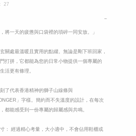
 27
−
，將一天的疲憊與口袋裡的瑣碎一同安放。」

玄關處最溫暖且實用的點綴。無論是剛下班回家，
門打拼，它都能為您的日常小物提供一個專屬的
生活更有條理。

刻了代表香港精神的獅子山線條與
KONGER」字樣。簡約而不失溫度的設計，在每次
，都能感受到一份專屬的歸屬感與共鳴。

寸： 經過精心考量，大小適中，不會佔用鞋櫃或