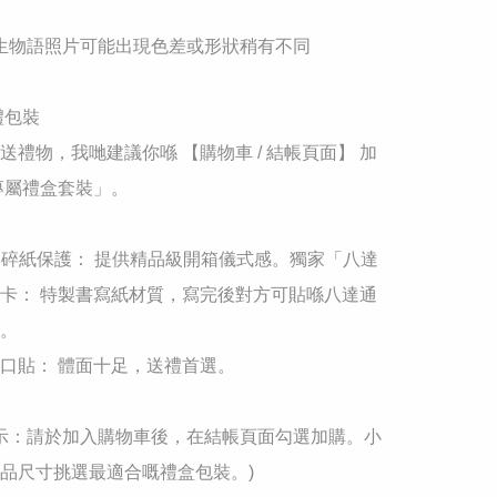
 生物語照片可能出現色差或形狀稍有不同

禮包裝

送禮物，我哋建議你喺 【購物車 / 結帳頁面】 加
專屬禮盒套裝」。

+ 碎紙保護： 提供精品級開箱儀式感。獨家「八達
卡： 特製書寫紙材質，寫完後對方可貼喺八達通
。

口貼： 體面十足，送禮首選。

馨提示：請於加入購物車後，在結帳頁面勾選加購。小
品尺寸挑選最適合嘅禮盒包裝。)