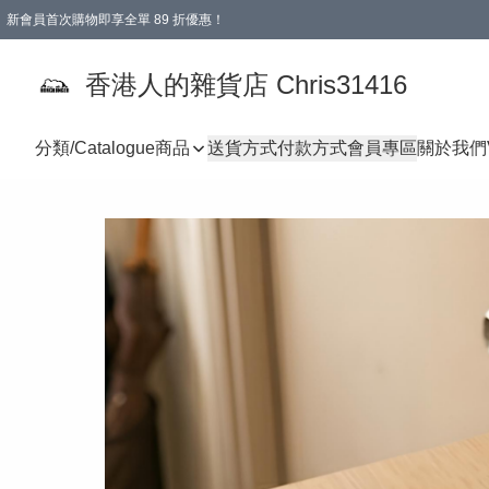
新會員首次購物即享全單 89 折優惠！
購物滿 HKD 499.00即享免運費優惠！（適用於 本地送貨、本地取貨 )
【滿 $300 專屬驚喜：無聲信物（最後一批）】
香港人的雜貨店 Chris31416
分類/Catalogue
商品
送貨方式
付款方式
會員專區
關於我們