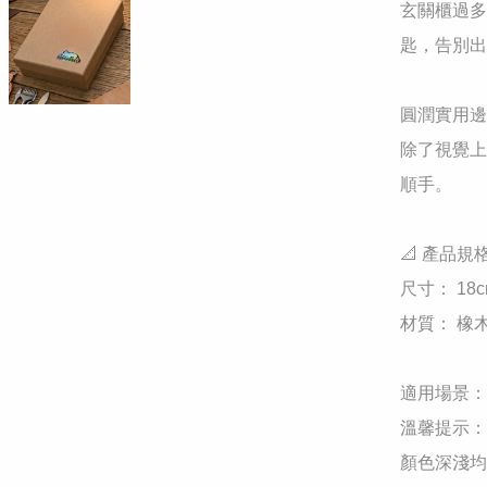
玄關櫃過多
匙，告別出
圓潤實用邊
除了視覺上
順手。

📐 產品規格
尺寸： 18cm 
材質： 橡木
適用場景：
溫馨提示：
顏色深淺均