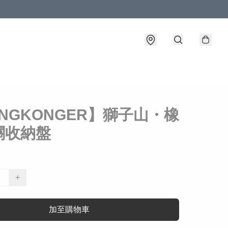
NGKONGER】獅子山・橡
關收納盤
+
加至購物車