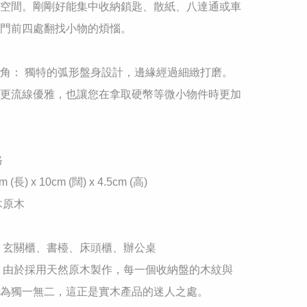
空間。剛剛好能集中收納鎖匙、散紙、八達通或車
門前四處翻找小物的煩惱。

角： 獨特的弧形盤身設計，邊緣經過細緻打磨。
更流線優雅，也讓您在拿取硬幣等微小物件時更加


(長) x 10cm (闊) x 4.5cm (高)

原木

 玄關櫃、書檯、床頭櫃、辦公桌

 由於採用天然原木製作，每一個收納盤的木紋與
為獨一無二，這正是實木產品的迷人之處。
