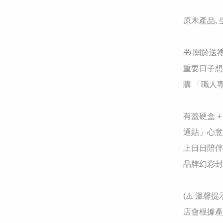
原木產品,
🎁 關於送
重要日子想
購 「職人
有蓋硬盒 
通貼」心意
上日日陪伴
品牌幻彩封
(⚠️ 溫
店會根據產