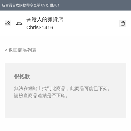
新會員首次購物即享全單 89 折優惠！
購物滿 HKD 499.00即享免運費優惠！（適用於 本地送貨、本地取貨 )
【滿 $300 專屬驚喜：無聲信物（最後一批）】
香港人的雜貨店
Chris31416
< 返回商品列表
很抱歉
無法在網站上找到此商品，此商品可能已下架。
請檢查商品連結是否正確。