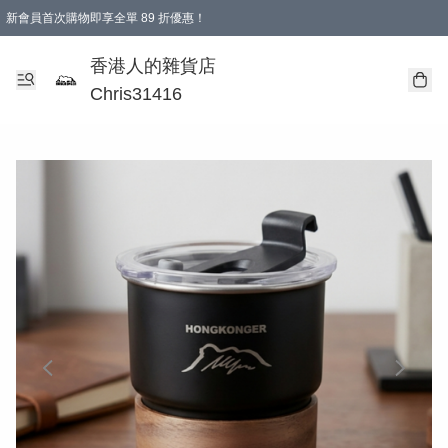
新會員首次購物即享全單 89 折優惠！
購物滿 HKD 499.00即享免運費優惠！（適用於 本地送貨、本地取貨 )
【滿 $300 專屬驚喜：無聲信物（最後一批）】
香港人的雜貨店
Chris31416