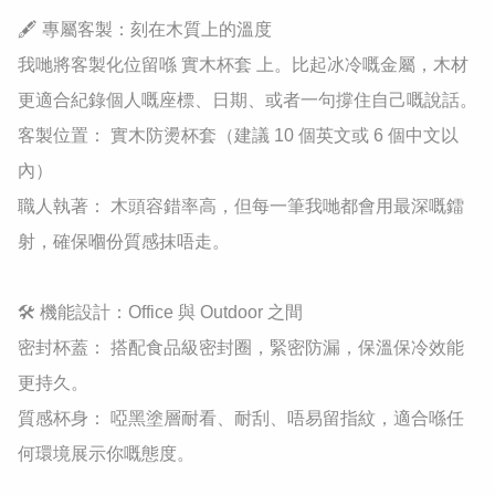
​🖋️ 專屬客製：刻在木質上的溫度

​我哋將客製化位留喺 實木杯套 上。比起冰冷嘅金屬，木材
更適合紀錄個人嘅座標、日期、或者一句撐住自己嘅說話。

​客製位置： 實木防燙杯套（建議 10 個英文或 6 個中文以
內）

​職人執著： 木頭容錯率高，但每一筆我哋都會用最深嘅鐳
射，確保嗰份質感抹唔走。

​🛠️ 機能設計：Office 與 Outdoor 之間

​密封杯蓋： 搭配食品級密封圈，緊密防漏，保溫保冷效能
更持久。

​質感杯身： 啞黑塗層耐看、耐刮、唔易留指紋，適合喺任
何環境展示你嘅態度。
