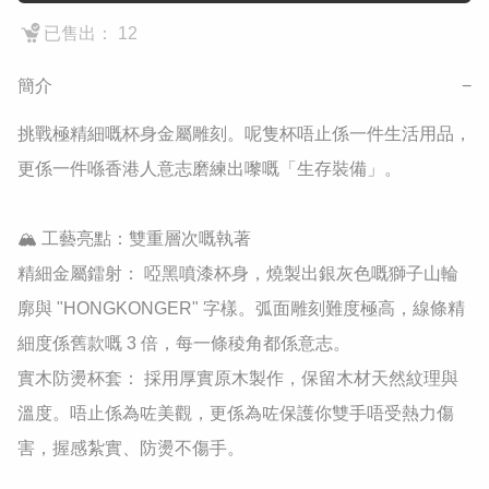
已售出： 12
簡介
−
挑戰極精細嘅杯身金屬雕刻。呢隻杯唔止係一件生活用品，
更係一件喺香港人意志磨練出嚟嘅「生存裝備」。

​🏔️ 工藝亮點：雙重層次嘅執著

​精細金屬鐳射： 啞黑噴漆杯身，燒製出銀灰色嘅獅子山輪
廓與 "HONGKONGER" 字樣。弧面雕刻難度極高，線條精
細度係舊款嘅 3 倍，每一條稜角都係意志。

​實木防燙杯套： 採用厚實原木製作，保留木材天然紋理與
溫度。唔止係為咗美觀，更係為咗保護你雙手唔受熱力傷
害，握感紮實、防燙不傷手。
