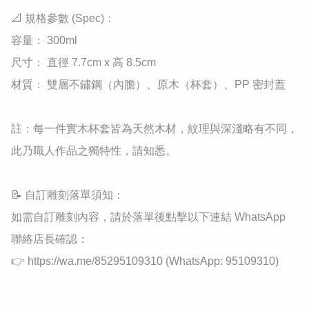
​📐 規格參數 (Spec)：

​容量： 300ml

​尺寸： 直徑 7.7cm x 高 8.5cm

​材質： 雙層不鏽鋼（內膽）、原木（杯套）、PP 密封蓋

​註：每一件實木杯套皆為天然木材，紋理與深淺略有不同，
此乃職人作品之獨特性，請知悉。

​📝 自訂雕刻落單須知：

如需自訂雕刻內容，請於落單後點擊以下連結 WhatsApp 
聯絡店長確認：

👉 https://wa.me/85295109310 (WhatsApp: 95109310)